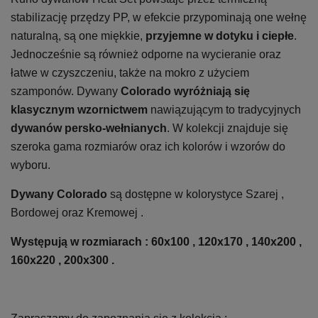
stabilizację przędzy PP, w efekcie przypominają one wełnę
naturalną, są one miękkie,
przyjemne w dotyku i ciepłe
.
Jednocześnie są również odporne na wycieranie oraz
łatwe w czyszczeniu, także na mokro z użyciem
szamponów. Dywany
Colorado wyróżniają się
klasycznym wzornictwem
nawiązującym to tradycyjnych
dywanów persko-wełnianych
. W kolekcji znajduje się
szeroka gama rozmiarów oraz ich kolorów i wzorów do
wyboru.
Dywany Colorado
są dostępne w kolorystyce Szarej ,
Bordowej oraz Kremowej .
Występują w rozmiarach : 60x100 , 120x170 , 140x200 ,
160x220 , 200x300 .