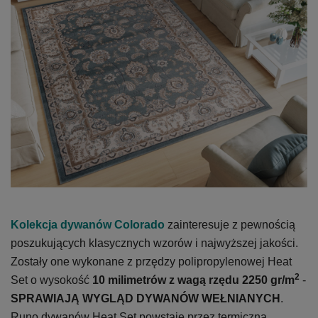
Kolekcja dywanów Colorado
zainteresuje z pewnością
poszukujących klasycznych wzorów i najwyższej jakości.
Zostały one wykonane z przędzy polipropylenowej Heat
2
Set o wysokość
10 milimetrów z wagą rzędu 2250 gr/m
-
SPRAWIAJĄ WYGLĄD DYWANÓW WEŁNIANYCH
.
Runo dywanów Heat Set powstaje przez termiczną