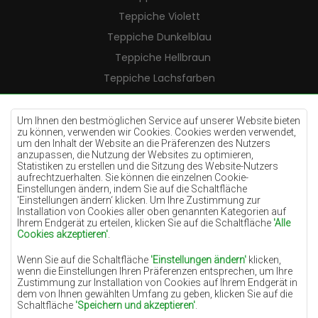
Teppiche Violett
Teppiche Dunkelblau
Teppiche Hellbraun
Teppiche Lachsfarben
Teppiche Cremefarben
Teppiche Lilac
Um Ihnen den bestmöglichen Service auf unserer Website bieten
zu können, verwenden wir Cookies. Cookies werden verwendet,
Teppiche Gelb
um den Inhalt der Website an die Präferenzen des Nutzers
anzupassen, die Nutzung der Websites zu optimieren,
Teppiche Pfefferminz
Statistiken zu erstellen und die Sitzung des Website-Nutzers
aufrechtzuerhalten. Sie können die einzelnen Cookie-
Teppiche Blau
Einstellungen ändern, indem Sie auf die Schaltfläche
'Einstellungen ändern‘ klicken. Um Ihre Zustimmung zur
Teppiche Orange
Installation von Cookies aller oben genannten Kategorien auf
Teppiche Rosa
Ihrem Endgerät zu erteilen, klicken Sie auf die Schaltfläche
'Alle
Cookies akzeptieren'
.
Teppiche Grau
Wenn Sie auf die Schaltfläche
'Einstellungen ändern'
klicken,
Teppiche Terrakotte
wenn die Einstellungen Ihren Präferenzen entsprechen, um Ihre
Zustimmung zur Installation von Cookies auf Ihrem Endgerät in
Teppiche Grün
dem von Ihnen gewählten Umfang zu geben, klicken Sie auf die
Teppiche Golden
Schaltfläche
'Speichern und akzeptieren'
.