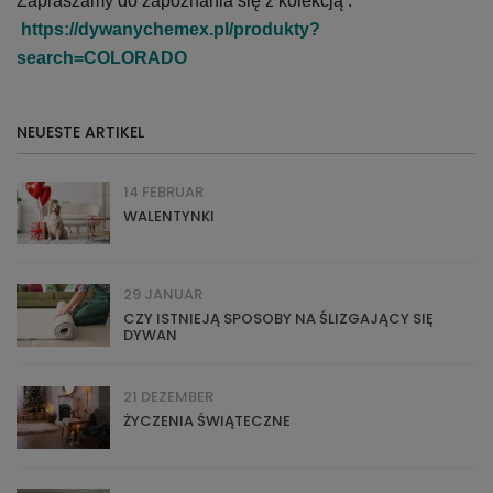
Zapraszamy do zapoznania się z kolekcją :
https://dywanychemex.pl/produkty?
search=COLORADO
NEUESTE ARTIKEL
14 FEBRUAR
WALENTYNKI
29 JANUAR
CZY ISTNIEJĄ SPOSOBY NA ŚLIZGAJĄCY SIĘ
DYWAN
21 DEZEMBER
ŻYCZENIA ŚWIĄTECZNE