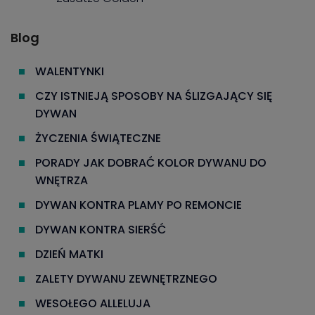
Blog
WALENTYNKI
CZY ISTNIEJĄ SPOSOBY NA ŚLIZGAJĄCY SIĘ
DYWAN
ŻYCZENIA ŚWIĄTECZNE
PORADY JAK DOBRAĆ KOLOR DYWANU DO
WNĘTRZA
DYWAN KONTRA PLAMY PO REMONCIE
DYWAN KONTRA SIERŚĆ
DZIEŃ MATKI
ZALETY DYWANU ZEWNĘTRZNEGO
WESOŁEGO ALLELUJA