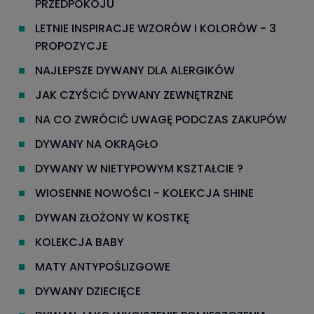
PRZEDPOKOJU
LETNIE INSPIRACJE WZORÓW I KOLORÓW - 3
PROPOZYCJE
NAJLEPSZE DYWANY DLA ALERGIKÓW
JAK CZYŚCIĆ DYWANY ZEWNĘTRZNE
NA CO ZWRÓCIĆ UWAGĘ PODCZAS ZAKUPÓW
DYWANY NA OKRĄGŁO
DYWANY W NIETYPOWYM KSZTAŁCIE ?
WIOSENNE NOWOŚCI - KOLEKCJA SHINE
DYWAN ZŁOŻONY W KOSTKĘ
KOLEKCJA BABY
MATY ANTYPOŚLIZGOWE
DYWANY DZIECIĘCE