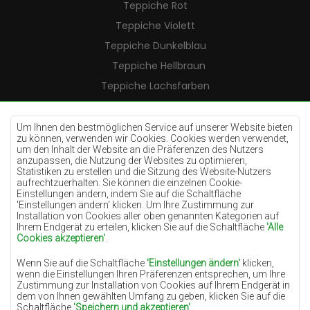
Teppiche Rot
Teppiche Violett
Teppiche Dunkelblau
Teppiche Hellbraun
Teppiche Lachsfarben
Teppiche Cremefarben
Teppiche Lilac
Um Ihnen den bestmöglichen Service auf unserer Website bieten
zu können, verwenden wir Cookies. Cookies werden verwendet,
Teppiche Gelb
um den Inhalt der Website an die Präferenzen des Nutzers
anzupassen, die Nutzung der Websites zu optimieren,
Teppiche Pfefferminz
Statistiken zu erstellen und die Sitzung des Website-Nutzers
aufrechtzuerhalten. Sie können die einzelnen Cookie-
Teppiche Blau
Einstellungen ändern, indem Sie auf die Schaltfläche
'Einstellungen ändern‘ klicken. Um Ihre Zustimmung zur
Teppiche Orange
Installation von Cookies aller oben genannten Kategorien auf
Teppiche Rosa
Ihrem Endgerät zu erteilen, klicken Sie auf die Schaltfläche
'Alle
Cookies akzeptieren'
.
Teppiche Grau
Wenn Sie auf die Schaltfläche
'Einstellungen ändern'
klicken,
Teppiche Terrakotte
wenn die Einstellungen Ihren Präferenzen entsprechen, um Ihre
Zustimmung zur Installation von Cookies auf Ihrem Endgerät in
Teppiche Grün
dem von Ihnen gewählten Umfang zu geben, klicken Sie auf die
Teppiche Golden
Schaltfläche
'Speichern und akzeptieren'
.