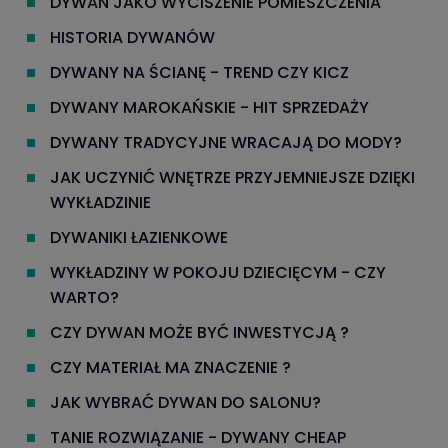
DYWAN JAKO WYCISZENIE POMIESZCZENIA
HISTORIA DYWANÓW
DYWANY NA ŚCIANĘ - TREND CZY KICZ
DYWANY MAROKAŃSKIE - HIT SPRZEDAŻY
DYWANY TRADYCYJNE WRACAJĄ DO MODY?
JAK UCZYNIĆ WNĘTRZE PRZYJEMNIEJSZE DZIĘKI
WYKŁADZINIE
DYWANIKI ŁAZIENKOWE
WYKŁADZINY W POKOJU DZIECIĘCYM - CZY
WARTO?
CZY DYWAN MOŻE BYĆ INWESTYCJĄ ?
CZY MATERIAŁ MA ZNACZENIE ?
JAK WYBRAĆ DYWAN DO SALONU?
TANIE ROZWIĄZANIE - DYWANY CHEAP