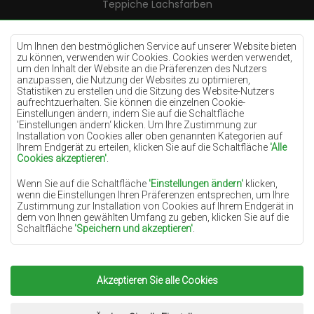
Teppiche Lachsfarben
Teppiche Cremefarben
Teppiche Lilac
Um Ihnen den bestmöglichen Service auf unserer Website bieten
zu können, verwenden wir Cookies. Cookies werden verwendet,
Teppiche Gelb
um den Inhalt der Website an die Präferenzen des Nutzers
anzupassen, die Nutzung der Websites zu optimieren,
Teppiche Pfefferminz
Statistiken zu erstellen und die Sitzung des Website-Nutzers
aufrechtzuerhalten. Sie können die einzelnen Cookie-
Teppiche Blau
Einstellungen ändern, indem Sie auf die Schaltfläche
Teppiche Orange
'Einstellungen ändern‘ klicken. Um Ihre Zustimmung zur
Installation von Cookies aller oben genannten Kategorien auf
Teppiche Rosa
Ihrem Endgerät zu erteilen, klicken Sie auf die Schaltfläche
'Alle
Cookies akzeptieren'
.
Teppiche Grau
Wenn Sie auf die Schaltfläche
'Einstellungen ändern'
klicken,
Teppiche Terrakotte
wenn die Einstellungen Ihren Präferenzen entsprechen, um Ihre
Teppiche Grün
Zustimmung zur Installation von Cookies auf Ihrem Endgerät in
dem von Ihnen gewählten Umfang zu geben, klicken Sie auf die
Teppiche Golden
Schaltfläche
'Speichern und akzeptieren'
.
Soweit Cookies Ihre personenbezogenen Daten enthalten, ist die
Grundlage für die Verarbeitung das berechtigte Interesse des
Datenverwalters (TEPPICHECHEMEX) oder Dritter in Form der
Akzeptieren Sie alle Cookies
Copyright 2022
Teppiche Chemex.
Alle Rechte
Bereitstellung qualitativ hochwertiger Dienste auf unserer
Website und der Marketingaktivitäten des Datenverwalters und
vorbehalten.
seiner vertrauenswürdigen Partner.