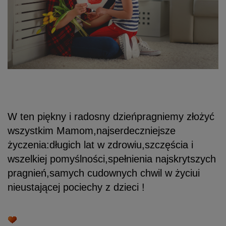
W ten piękny i radosny dzień
pragniemy złożyć
wszystkim Mamom,
najserdeczniejsze
życzenia:
długich lat w zdrowiu,
szczęścia i
wszelkiej pomyślności,
spełnienia najskrytszych
pragnień,
samych cudownych chwil w życiu
i
nieustającej pociechy z dzieci !