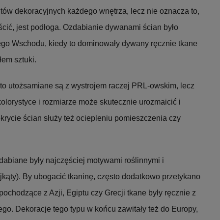
w dekoracyjnych każdego wnętrza, lecz nie oznacza to,
cić, jest podłoga. Ozdabianie dywanami ścian było
iego Wschodu, kiedy to dominowały dywany ręcznie tkane
łem sztuki.
o utożsamiane są z wystrojem raczej PRL-owskim, lecz
olorystyce i rozmiarze może skutecznie urozmaicić i
krycie ścian służy też ociepleniu pomieszczenia czy
zdabiane były najczęściej motywami roślinnymi i
ójkąty). By ubogacić tkaninę, często dodatkowo przetykano
 pochodzące z Azji, Egiptu czy Grecji tkane były ręcznie z
nego. Dekoracje tego typu w końcu zawitały też do Europy,