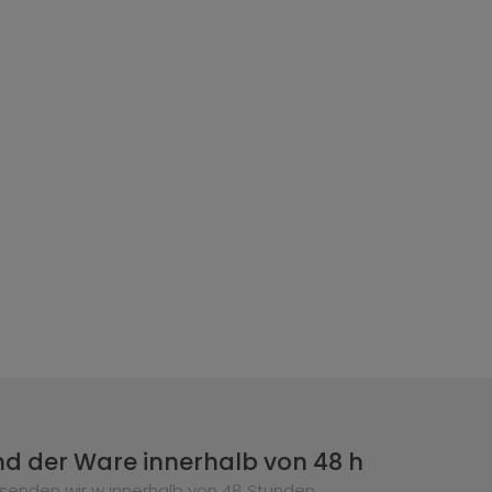
d der Ware innerhalb von 48 h
senden wir w innerhalb von 48 Stunden