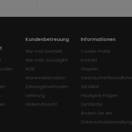
Kundenbetreuung
Informationen
t
Wie man bestellt
Cookie-Politik
e
Wie man zurückgibt
Kontakt
böden
AGB
Siteplan
Warenreklamation
Verbraucherfreundliche
en
Zahlungsmethoden
Zertifikat
n
Lieferung
Häufigste Fragen
sen
Widerrufsrecht
Zertifikate
Ändern Sie die
Datenschutzeinstellun