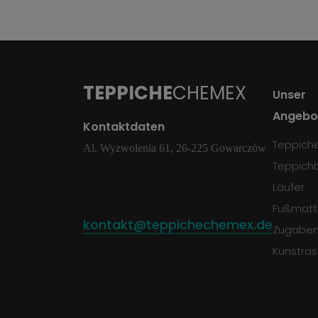
TEPPICHE
CHEMEX
Unser
Angebo
Kontaktdaten
Teppich
Al. Wyzwolenia 61, 26-225 Gowarczów
Teppich
Läufer
Fußmatt
kontakt@teppichechemex.de
Zugabe
Kunstra