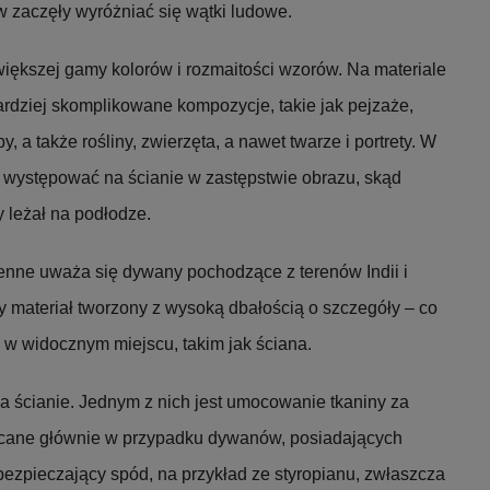
 zaczęły wyróżniać się wątki ludowe.
ększej gamy kolorów i rozmaitości wzorów. Na materiale
bardziej skomplikowane kompozycje, takie jak pejzaże,
, a także rośliny, zwierzęta, a nawet twarze i portrety. W
występować na ścianie w zastępstwie obrazu, skąd
y leżał na podłodze.
enne uważa się dywany pochodzące z terenów Indii i
dy materiał tworzony z wysoką dbałością o szczegóły – co
 w widocznym miejscu, takim jak ściana.
a ścianie. Jednym z nich jest umocowanie tkaniny za
lecane głównie w przypadku dywanów, posiadających
ezpieczający spód, na przykład ze styropianu, zwłaszcza