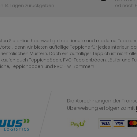
on 14 Tagen zurückgeben
od nach E
fen Sie online hochwertige traditionelle und moderne Teppiche 
Vorteil, denn wir bieten auffällige Teppiche für jedes Interieur
rientalischen Mustern. Doch ein auffälliger Teppich ist nicht al
erkaufen auch Teppichböden, PVC-Teppichböden, Läufer und F
iche, Teppichböden und PVC - willkommen!
Die Abrechnungen der Transak
Überweisung
erfolgen za mit