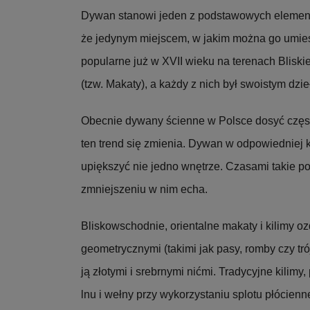
Dywan stanowi jeden z podstawowych elementó
że jedynym miejscem, w jakim można go umieś
popularne już w XVII wieku na terenach Blisk
(tzw. Makaty), a każdy z nich był swoistym dzie
Obecnie dywany ścienne w Polsce dosyć częst
ten trend się zmienia. Dywan w odpowiedniej k
upiększyć nie jedno wnętrze. Czasami takie po
zmniejszeniu w nim echa.
Bliskowschodnie, orientalne makaty i kilimy o
geometrycznymi (takimi jak pasy, romby czy tr
ją złotymi i srebrnymi nićmi. Tradycyjne kilimy,
lnu i wełny przy wykorzystaniu splotu płócien