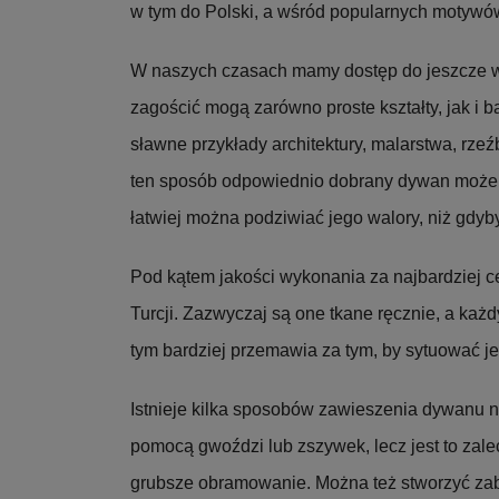
w tym do Polski, a wśród popularnych motywów
W naszych czasach mamy dostęp do jeszcze wi
zagościć mogą zarówno proste kształty, jak i 
sławne przykłady architektury, malarstwa, rzeźby
ten sposób odpowiednio dobrany dywan może 
łatwiej można podziwiać jego walory, niż gdyb
Pod kątem jakości wykonania za najbardziej c
Turcji. Zazwyczaj są one tkane ręcznie, a każ
tym bardziej przemawia za tym, by sytuować je
Istnieje kilka sposobów zawieszenia dywanu n
pomocą gwoździ lub zszywek, lecz jest to za
grubsze obramowanie. Można też stworzyć zab