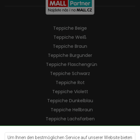
Teppiche Beige
Teppiche Weiß
Teppiche Braun
Teppiche Burgunder
Teppiche Flaschengrün
Teppiche Schwarz
Teppiche Rot
Teppiche Violett
Teppiche Dunkelblau
Teppiche Hellbraun
Teppiche Lachsfarben
Teppiche Cremefarben
Teppiche Lilac
Um Ihnen den bestmöglichen Service auf unserer Website bieten