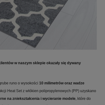
klientów w naszym sklepie
okazały się
dywany
 grube runo o wysokości
10 milimetrów oraz wadze
dukcji Heat Set z włókien polipropylenowych (PP) uzyskano
rne na zniekształcenia i wycieranie modele
, które do