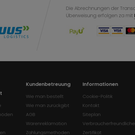
Die Abrechnungen der Transak
Überweisung
erfolgen za mit
Kundenbetreuung
Informationen
t
Wie man bestellt
Cookie-Politik
e
Wie man zurückgibt
Kontakt
böden
AGB
Siteplan
Warenreklamation
Verbraucherfreundliche
en
Zahlungsmethoden
Zertifikat