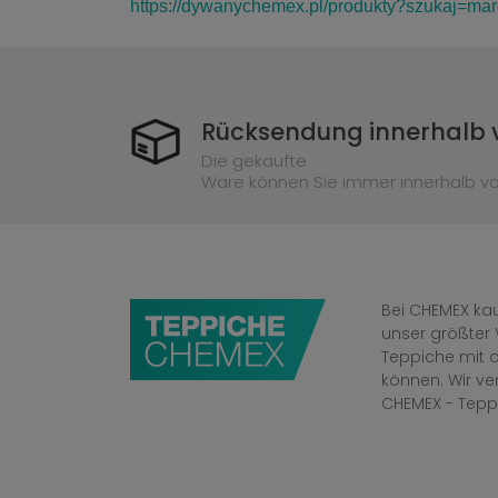
https://dywanychemex.pl/produkty?szukaj=ma
Rücksendung innerhalb 
Die gekaufte
Ware können Sie immer innerhalb v
Bei CHEMEX kau
unser größter 
Teppiche mit o
können. Wir v
CHEMEX - Tepp