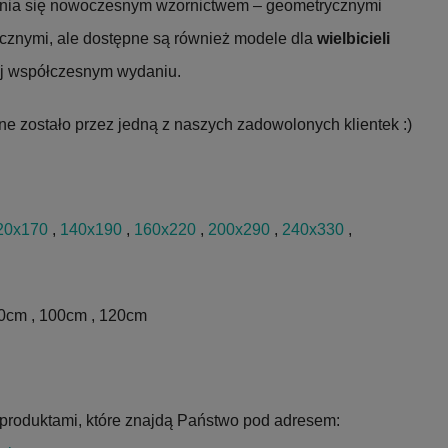
óżnia się nowoczesnym wzornictwem – geometrycznymi
ycznymi, ale dostępne są również modele dla
wielbicieli
ej współczesnym wydaniu.
e zostało przez jedną z naszych zadowolonych klientek :)
20x170
,
140x190
,
160x220
,
200x290
,
240x330
,
80cm , 100cm , 120cm
produktami, które znajdą Państwo pod adresem: