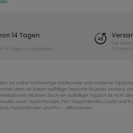
roko
von 14 Tagen
Versan
Die Ware 
on 14 Tagen zurückgeben
od nach E
fen Sie online hochwertige traditionelle und moderne Teppiche 
Vorteil, denn wir bieten auffällige Teppiche für jedes Interieur
rientalischen Mustern. Doch ein auffälliger Teppich ist nicht al
erkaufen auch Teppichböden, PVC-Teppichböden, Läufer und F
iche, Teppichböden und PVC - willkommen!