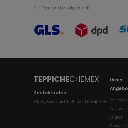
Der Versand erfolgt in mit:
TEPPICHE
CHEMEX
Unser
Angebo
Kontaktdaten
Teppich
Al. Wyzwolenia 61, 26-225 Gowarczów
Teppich
Läufer
Fußmatt