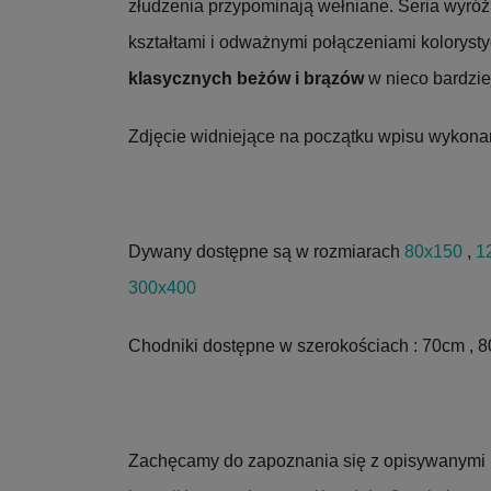
złudzenia przypominają wełniane. Seria wyr
kształtami i odważnymi połączeniami koloryst
klasycznych beżów i brązów
w nieco bardzi
Zdjęcie widniejące na początku wpisu wykonan
Dywany dostępne są w rozmiarach
80x150
,
1
300x400
Chodniki dostępne w szerokościach : 70cm , 
Zachęcamy do zapoznania się z opisywanymi 