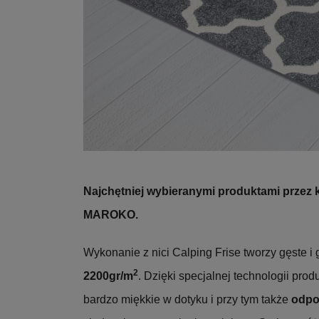
Najchętniej wybieranymi produktami przez 
MAROKO
.
Wykonanie z nici Calping Frise tworzy gęste i
2
2200gr/m
. Dzięki specjalnej technologii pro
bardzo miękkie w dotyku i przy tym także
odpo