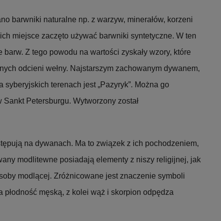
no barwniki naturalne np. z warzyw, minerałów, korzeni
 ich miejsce zaczęto używać barwniki syntetyczne. W ten
 barw. Z tego powodu na wartości zyskały wzory, które
ralnych odcieni wełny. Najstarszym zachowanym dywanem,
na syberyjskich terenach jest „Pazyryk”. Można go
Sankt Petersburgu. Wytworzony został
stępują na dywanach. Ma to związek z ich pochodzeniem,
ny modlitewne posiadają elementy z niszy religijnej, jak
soby modlącej. Zróżnicowane jest znaczenie symboli
 płodność męską, z kolei wąż i skorpion odpędza