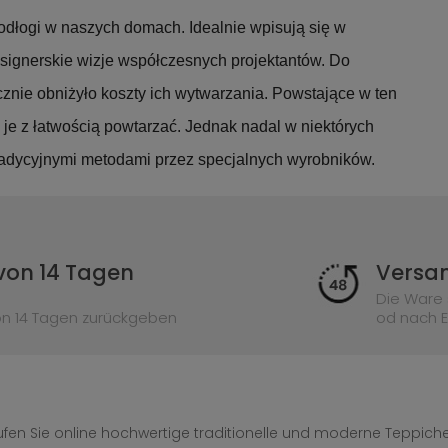
dłogi w naszych domach. Idealnie wpisują się w
esignerskie wizje współczesnych projektantów. Do
nie obniżyło koszty ich wytwarzania. Powstające w ten
je z łatwością powtarzać. Jednak nadal w niektórych
radycyjnymi metodami przez specjalnych wyrobników.
von 14 Tagen
Versan
Die Ware 
on 14 Tagen zurückgeben
od nach E
fen Sie online hochwertige traditionelle und moderne Teppiche 