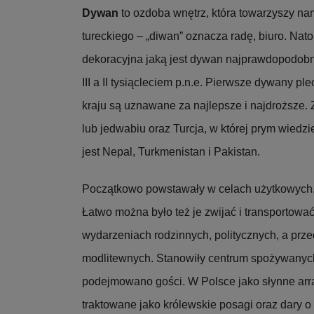
Dywan
to ozdoba wnętrz, która towarzyszy na
tureckiego – „diwan” oznacza radę, biuro. Nat
dekoracyjna jaką jest dywan najprawdopodobnie
III a II tysiącleciem p.n.e. Pierwsze dywany pl
kraju są uznawane za najlepsze i najdroższe. Z 
lub jedwabiu oraz Turcja, w której prym wied
jest Nepal, Turkmenistan i Pakistan.
Początkowo powstawały w celach użytkowych, 
Łatwo można było też je zwijać i transportowa
wydarzeniach rodzinnych, politycznych, a prz
modlitewnych. Stanowiły centrum spożywanych 
podejmowano gości. W Polsce jako słynne arr
traktowane jako królewskie posagi oraz dary o