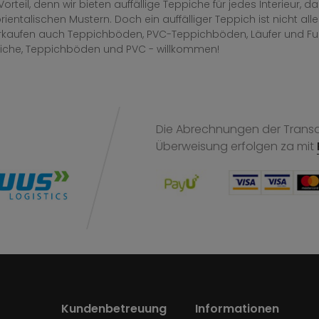
Vorteil, denn wir bieten auffällige Teppiche für jedes Interieur
rientalischen Mustern. Doch ein auffälliger Teppich ist nicht al
erkaufen auch Teppichböden, PVC-Teppichböden, Läufer und F
iche, Teppichböden und PVC - willkommen!
Die Abrechnungen der Transak
Überweisung
erfolgen za mit
Kundenbetreuung
Informationen