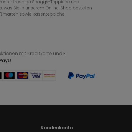
, darunter trendige Shaggy-Teppiche und
les, was Sie in unserem Online-Shop bestellen
ußmatten sowie Rasenteppiche.
tionen mit Kreditkarte und E-
PayU
Kundenkonto