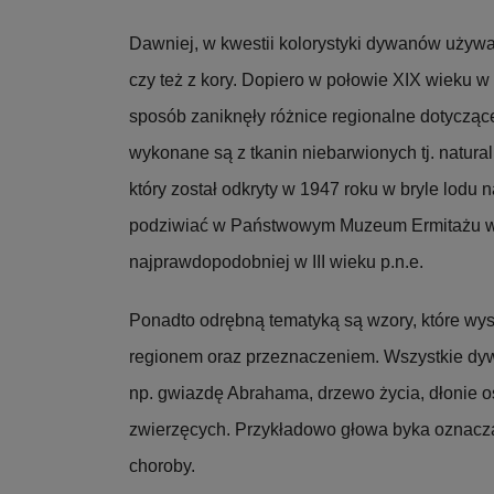
Dawniej, w kwestii kolorystyki dywanów używa
czy też z kory. Dopiero w połowie XIX wieku w
sposób zaniknęły różnice regionalne dotyczące
wykonane są z tkanin niebarwionych tj. natu
który został odkryty w 1947 roku w bryle lodu 
podziwiać w Państwowym Muzeum Ermitażu w 
najprawdopodobniej w III wieku p.n.e.
Ponadto odrębną tematyką są wzory, które wy
regionem oraz przeznaczeniem. Wszystkie dywa
np. gwiazdę Abrahama, drzewo życia, dłonie o
zwierzęcych. Przykładowo głowa byka oznacza
choroby.