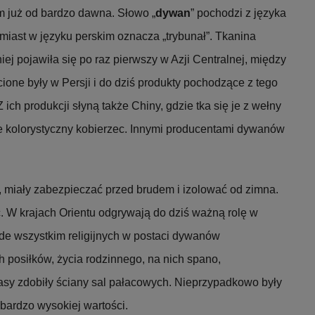
m już od bardzo dawna. Słowo „
dywan
” pochodzi z języka
omiast w języku perskim oznacza „trybunał”. Tkanina
j pojawiła się po raz pierwszy w Azji Centralnej, między
ecione były w Persji i do dziś produkty pochodzące z tego
ich produkcji słyną także Chiny, gdzie tka się je z wełny
zie kolorystyczny kobierzec. Innymi producentami dywanów
miały zabezpieczać przed brudem i izolować od zimna.
ć. W krajach Orientu odgrywają do dziś ważną rolę w
ede wszystkim religijnych w postaci dywanów
posiłków, życia rodzinnego, na nich spano,
asy zdobiły ściany sal pałacowych. Nieprzypadkowo były
 bardzo wysokiej wartości.