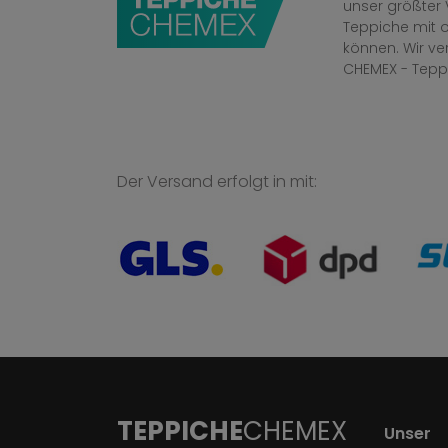
unser größter 
Teppiche mit o
können. Wir v
CHEMEX - Tepp
Der Versand erfolgt in mit:
TEPPICHE
CHEMEX
Unser