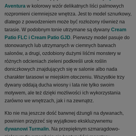
Aventura
w kolorowy wzór delikatnych liści palmowych
rozpromieni ciemniejsze wnętrza. Jest to model sznurkowy,
dlatego z powodzeniem może być rozłożony również na
tarasie. W podobnym tonie utrzymane są dywany
Cream
Patio FLC
i
Cream Patio GJD
. Pierwszy model pasuje do
stonowanych lub utrzymanych w ciemnych barwach
salonów, a drugi, ozdobiony dużymi liśćmi monstery w
różnych odcieniach zieleni podkreśli urok roślin
doniczkowych znajdujących się w salonie albo nada
charakter tarasowi w miejskim otoczeniu. Wszystkie trzy
dywany oddają ducha wiosny i lata nie tylko swoim
motywem, ale też dzięki możliwości ich wykorzystania
zarówno we wnętrzach, jak i na zewnątrz.
Kto nie ma jeszcze dość barwnej dżungli na dywanach,
powinien przyjrzeć się wyjątkowo ekskluzywnemu
dywanowi Turmalin
. Na przepięknym szmaragdowo-