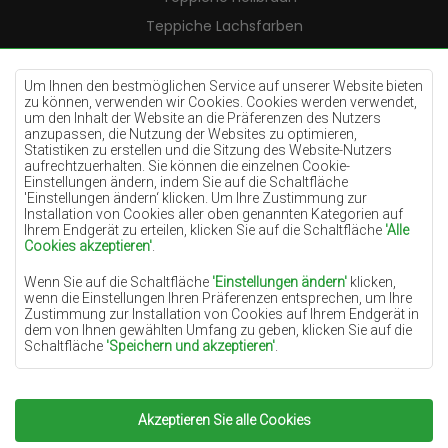
Teppiche Lachsfarben
Teppiche Cremefarben
Teppiche Lilac
Um Ihnen den bestmöglichen Service auf unserer Website bieten
zu können, verwenden wir Cookies. Cookies werden verwendet,
Teppiche Gelb
um den Inhalt der Website an die Präferenzen des Nutzers
anzupassen, die Nutzung der Websites zu optimieren,
Teppiche Pfefferminz
Statistiken zu erstellen und die Sitzung des Website-Nutzers
aufrechtzuerhalten. Sie können die einzelnen Cookie-
Teppiche Blau
Einstellungen ändern, indem Sie auf die Schaltfläche
'Einstellungen ändern‘ klicken. Um Ihre Zustimmung zur
Teppiche Orange
Installation von Cookies aller oben genannten Kategorien auf
Teppiche Rosa
Ihrem Endgerät zu erteilen, klicken Sie auf die Schaltfläche
'Alle
Cookies akzeptieren'
.
Teppiche Grau
Wenn Sie auf die Schaltfläche
'Einstellungen ändern'
klicken,
Teppiche Terrakotte
wenn die Einstellungen Ihren Präferenzen entsprechen, um Ihre
Zustimmung zur Installation von Cookies auf Ihrem Endgerät in
Teppiche Grün
dem von Ihnen gewählten Umfang zu geben, klicken Sie auf die
Teppiche Golden
Schaltfläche
'Speichern und akzeptieren'
.
Soweit Cookies Ihre personenbezogenen Daten enthalten, ist die
Grundlage für die Verarbeitung das berechtigte Interesse des
Datenverwalters (TEPPICHECHEMEX) oder Dritter in Form der
Akzeptieren Sie alle Cookies
Copyright 2022
Teppiche Chemex.
Alle Rechte
Bereitstellung qualitativ hochwertiger Dienste auf unserer
Website und der Marketingaktivitäten des Datenverwalters und