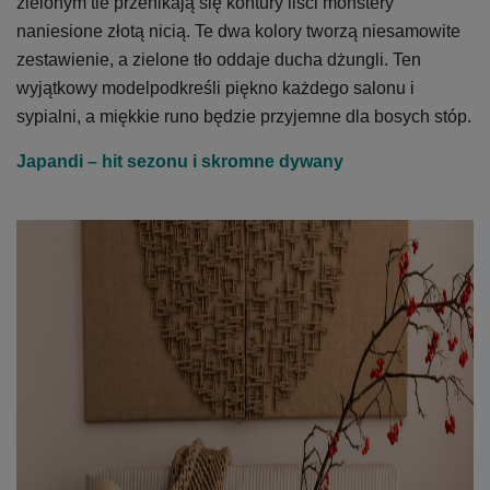
zielonym tle przenikają się kontury liści monstery
naniesione złotą nicią. Te dwa kolory tworzą niesamowite
zestawienie, a zielone tło oddaje ducha dżungli. Ten
wyjątkowy modelpodkreśli piękno każdego salonu i
sypialni, a miękkie runo będzie przyjemne dla bosych stóp.
Japandi – hit sezonu i skromne dywany