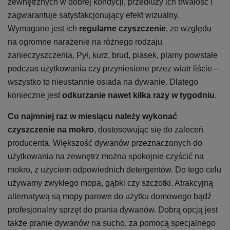
zewnętrznych w dobrej kondycji, przedłuży ich trwałość i
zagwarantuje satysfakcjonujący efekt wizualny.
Wymagane jest ich
regularne czyszczenie
, ze względu
na ogromne narażenie na różnego rodzaju
zanieczyszczenia. Pył, kurz, brud, piasek, plamy powstałe
podczas użytkowania czy przyniesione przez wiatr liście –
wszystko to nieustannie osiada na dywanie. Dlatego
konieczne jest
odkurzanie nawet kilka razy w tygodniu
.
Co najmniej raz w miesiącu należy wykonać
czyszczenie na mokro
, dostosowując się do zaleceń
producenta. Większość dywanów przeznaczonych do
użytkowania na zewnętrz można spokojnie czyścić na
mokro, z użyciem odpowiednich detergentów. Do tego celu
używamy zwykłego mopa, gąbki czy szczotki. Atrakcyjną
alternatywą są mopy parowe do użytku domowego bądź
profesjonalny sprzęt do prania dywanów. Dobrą opcją jest
także pranie dywanów na sucho, za pomocą specjalnego