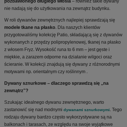
pozbawionego długiego włosia
– również takie dywany
nie nadają się do użytkowania na zewnątrz budynku.
W roli dywanów zewnętrznych najlepiej sprawdzają się
modele tkane na płasko
. Dla naszych klientów
przygotowaliśmy kolekcję Patio, składającą się z dywanów
wykonanych z przędzy polipropylenowej, tkanej na płasko
z włosem Fryz. Wysokość runa to 6 mm – jest gęste i
miękkie, a zarazem odporne na działanie wilgoci oraz
ścieranie. W kolekcji znajdują się dywany z różnorodnymi
motywami np. orientalnym czy roślinnym .
Dywany sznurkowe – dlaczego sprawdzą się „na
zewnątrz”?
Szukając idealnego dywanu zewnętrznego, warto
zastanowić się nad modnymi
. Tego
dywanami sznurkowymi
rodzaju dywany bardzo często wykorzystywane są na
balkonach i tarasach, ze względu na swoje wyjątkowe