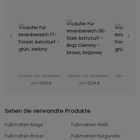
Läufer Für Innenbereich 06-Dark Astroturf - Brąz Ciemny - braun, brązowy
Läufer Für Innenbereich 17-Forest Astroturf - grün, zielony
Läufer Für Innenbereich 06-Dark Astroturf - Brąz Ciemny - braun, brązowy
 €
von
22,14 €
von
22,14 €
von
22
Sehen Sie verwandte Produkte
Fußmatten Beige
Fußmatten Weiß
Fußmatten Braun
Fußmatten Burgunder