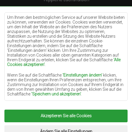
Teppiche Cremefarben
Teppiche Lilac
Um Ihnen den bestmöglichen Service auf unserer Website bieten
zu können, verwenden wir Cookies. Cookies werden verwendet,
Teppiche Gelb
um den Inhalt der Website an die Präferenzen des Nutzers
anzupassen, die Nutzung der Websites zu optimieren,
Teppiche Pfefferminz
Statistiken zu erstellen und die Sitzung des Website-Nutzers
aufrechtzuerhalten. Sie können die einzelnen Cookie-
Teppiche Blau
Einstellungen ändern, indem Sie auf die Schaltfläche
'Einstellungen ändern‘ klicken. Um Ihre Zustimmung zur
Teppiche Orange
Installation von Cookies aller oben genannten Kategorien auf
Teppiche Rosa
Ihrem Endgerät zu erteilen, klicken Sie auf die Schaltfläche
'Alle
Cookies akzeptieren'
.
Teppiche Grau
Wenn Sie auf die Schaltfläche
'Einstellungen ändern'
klicken,
Teppiche Terrakotte
wenn die Einstellungen Ihren Präferenzen entsprechen, um Ihre
Zustimmung zur Installation von Cookies auf Ihrem Endgerät in
Teppiche Grün
dem von Ihnen gewählten Umfang zu geben, klicken Sie auf die
Teppiche Golden
Schaltfläche
'Speichern und akzeptieren'
.
Soweit Cookies Ihre personenbezogenen Daten enthalten, ist die
Grundlage für die Verarbeitung das berechtigte Interesse des
Datenverwalters (TEPPICHECHEMEX) oder Dritter in Form der
Akzeptieren Sie alle Cookies
Copyright 2022
Teppiche Chemex.
Alle Rechte
Bereitstellung qualitativ hochwertiger Dienste auf unserer
Website und der Marketingaktivitäten des Datenverwalters und
vorbehalten.
seiner vertrauenswürdigen Partner.
Umsetzung:
www.dimax.pl
Ändern Sie alle Einstellungen