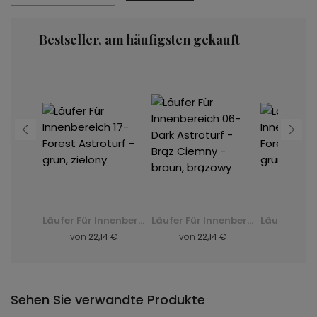
Bestseller, am häufigsten gekauft
Läufer Für Innenbereich 06-Dark Astroturf - Brąz Ciemny - braun, brązowy
Läufer Für Innenbereich 17-Forest Astroturf - grün, zielony
Läufer Für Innenbereich 06-Dark Astroturf - Brąz Ciemny - braun, brązowy
 €
von
22,14 €
von
22,14 €
von
22
Sehen Sie verwandte Produkte