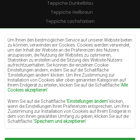
Teppiche Dunkelblau
Teppiche Hellbraun
Teppiche Lachsfarben
Teppiche Cremefarben
Teppiche Lilac
Um Ihnen den bestmöglichen Service auf unserer Website bieten
zu können, verwenden wir Cookies. Cookies werden verwendet,
Teppiche Gelb
um den Inhalt der Website an die Präferenzen des Nutzers
anzupassen, die Nutzung der Websites zu optimieren,
Teppiche Pfefferminz
Statistiken zu erstellen und die Sitzung des Website-Nutzers
aufrechtzuerhalten. Sie können die einzelnen Cookie-
Teppiche Blau
Einstellungen ändern, indem Sie auf die Schaltfläche
'Einstellungen ändern‘ klicken. Um Ihre Zustimmung zur
Teppiche Orange
Installation von Cookies aller oben genannten Kategorien auf
Teppiche Rosa
Ihrem Endgerät zu erteilen, klicken Sie auf die Schaltfläche
'Alle
Cookies akzeptieren'
.
Teppiche Grau
Wenn Sie auf die Schaltfläche
'Einstellungen ändern'
klicken,
Teppiche Terrakotte
wenn die Einstellungen Ihren Präferenzen entsprechen, um Ihre
Zustimmung zur Installation von Cookies auf Ihrem Endgerät in
Teppiche Grün
dem von Ihnen gewählten Umfang zu geben, klicken Sie auf die
Teppiche Golden
Schaltfläche
'Speichern und akzeptieren'
.
Soweit Cookies Ihre personenbezogenen Daten enthalten, ist die
Grundlage für die Verarbeitung das berechtigte Interesse des