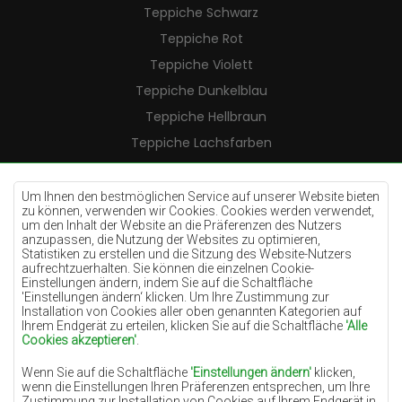
Teppiche Schwarz
Teppiche Rot
Teppiche Violett
Teppiche Dunkelblau
Teppiche Hellbraun
Teppiche Lachsfarben
Teppiche Cremefarben
Teppiche Lilac
Um Ihnen den bestmöglichen Service auf unserer Website bieten
zu können, verwenden wir Cookies. Cookies werden verwendet,
Teppiche Gelb
um den Inhalt der Website an die Präferenzen des Nutzers
anzupassen, die Nutzung der Websites zu optimieren,
Teppiche Pfefferminz
Statistiken zu erstellen und die Sitzung des Website-Nutzers
aufrechtzuerhalten. Sie können die einzelnen Cookie-
Teppiche Blau
Einstellungen ändern, indem Sie auf die Schaltfläche
'Einstellungen ändern‘ klicken. Um Ihre Zustimmung zur
Teppiche Orange
Installation von Cookies aller oben genannten Kategorien auf
Teppiche Rosa
Ihrem Endgerät zu erteilen, klicken Sie auf die Schaltfläche
'Alle
Cookies akzeptieren'
.
Teppiche Grau
Wenn Sie auf die Schaltfläche
'Einstellungen ändern'
klicken,
Teppiche Terrakotte
wenn die Einstellungen Ihren Präferenzen entsprechen, um Ihre
Zustimmung zur Installation von Cookies auf Ihrem Endgerät in