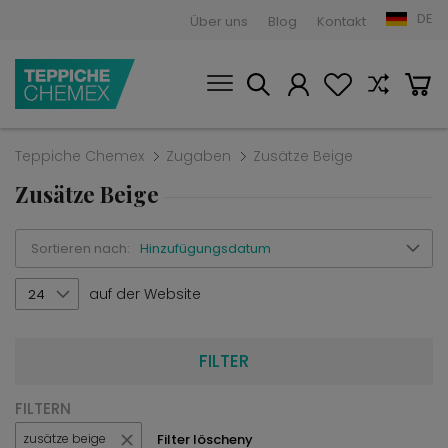
DE
Über uns
Blog
Kontakt
Teppiche Chemex
Zugaben
Zusätze Beige
Zusätze Beige
Sortieren nach:
Hinzufügungsdatum
auf der Website
24
FILTER
FILTERN
Filter löscheny
zusätze beige