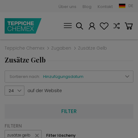
DE
Über uns
Blog
Kontakt
Teppiche Chemex
Zugaben
Zusätze Gelb
Zusätze Gelb
Sortieren nach:
Hinzufügungsdatum
auf der Website
24
FILTER
FILTERN
Filter löscheny
zusätze gelb