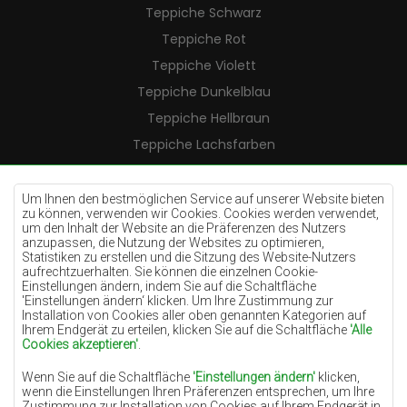
Teppiche Schwarz
Teppiche Rot
Teppiche Violett
Teppiche Dunkelblau
Teppiche Hellbraun
Teppiche Lachsfarben
Teppiche Cremefarben
Teppiche Lilac
Um Ihnen den bestmöglichen Service auf unserer Website bieten
zu können, verwenden wir Cookies. Cookies werden verwendet,
Teppiche Gelb
um den Inhalt der Website an die Präferenzen des Nutzers
anzupassen, die Nutzung der Websites zu optimieren,
Teppiche Pfefferminz
Statistiken zu erstellen und die Sitzung des Website-Nutzers
aufrechtzuerhalten. Sie können die einzelnen Cookie-
Teppiche Blau
Einstellungen ändern, indem Sie auf die Schaltfläche
'Einstellungen ändern‘ klicken. Um Ihre Zustimmung zur
Teppiche Orange
Installation von Cookies aller oben genannten Kategorien auf
Teppiche Rosa
Ihrem Endgerät zu erteilen, klicken Sie auf die Schaltfläche
'Alle
Cookies akzeptieren'
.
Teppiche Grau
Wenn Sie auf die Schaltfläche
'Einstellungen ändern'
klicken,
Teppiche Terrakotte
wenn die Einstellungen Ihren Präferenzen entsprechen, um Ihre
Zustimmung zur Installation von Cookies auf Ihrem Endgerät in