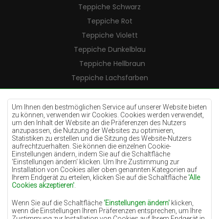
Teppiche Schwarz
Teppiche Rot
Teppiche Violett
Teppiche Dunkelblau
Teppiche Hellbraun
Teppiche Lachsfarben
Teppiche Cremefarben
Teppiche Lilac
Um Ihnen den bestmöglichen Service auf unserer Website bieten
zu können, verwenden wir Cookies. Cookies werden verwendet,
Teppiche Gelb
um den Inhalt der Website an die Präferenzen des Nutzers
anzupassen, die Nutzung der Websites zu optimieren,
Teppiche Pfefferminz
Statistiken zu erstellen und die Sitzung des Website-Nutzers
aufrechtzuerhalten. Sie können die einzelnen Cookie-
Teppiche Blau
Einstellungen ändern, indem Sie auf die Schaltfläche
'Einstellungen ändern‘ klicken. Um Ihre Zustimmung zur
Teppiche Orange
Installation von Cookies aller oben genannten Kategorien auf
Teppiche Rosa
Ihrem Endgerät zu erteilen, klicken Sie auf die Schaltfläche
'Alle
Cookies akzeptieren'
.
Teppiche Grau
Wenn Sie auf die Schaltfläche
'Einstellungen ändern'
klicken,
Teppiche Terrakotte
wenn die Einstellungen Ihren Präferenzen entsprechen, um Ihre
Zustimmung zur Installation von Cookies auf Ihrem Endgerät in