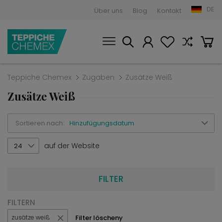
DE
Über uns
Blog
Kontakt
Teppiche Chemex
Zugaben
Zusätze Weiß
Zusätze Weiß
Sortieren nach:
Hinzufügungsdatum
auf der Website
24
FILTER
FILTERN
Filter löscheny
zusätze weiß