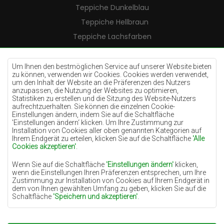
Teppiche Dunkelblau
Teppiche Hellbraun
Teppiche Lachsfarben
Teppiche Cremefarben
Teppiche Lilac
Um Ihnen den bestmöglichen Service auf unserer Website bieten
zu können, verwenden wir Cookies. Cookies werden verwendet,
Teppiche Gelb
um den Inhalt der Website an die Präferenzen des Nutzers
anzupassen, die Nutzung der Websites zu optimieren,
Teppiche Pfefferminz
Statistiken zu erstellen und die Sitzung des Website-Nutzers
aufrechtzuerhalten. Sie können die einzelnen Cookie-
Teppiche Blau
Einstellungen ändern, indem Sie auf die Schaltfläche
'Einstellungen ändern‘ klicken. Um Ihre Zustimmung zur
Teppiche Orange
Installation von Cookies aller oben genannten Kategorien auf
Teppiche Rosa
Ihrem Endgerät zu erteilen, klicken Sie auf die Schaltfläche
'Alle
Cookies akzeptieren'
.
Teppiche Grau
Wenn Sie auf die Schaltfläche
'Einstellungen ändern'
klicken,
Teppiche Terrakotte
wenn die Einstellungen Ihren Präferenzen entsprechen, um Ihre
Zustimmung zur Installation von Cookies auf Ihrem Endgerät in
Teppiche Grün
dem von Ihnen gewählten Umfang zu geben, klicken Sie auf die
Teppiche Golden
Schaltfläche
'Speichern und akzeptieren'
.
Soweit Cookies Ihre personenbezogenen Daten enthalten, ist die
Grundlage für die Verarbeitung das berechtigte Interesse des