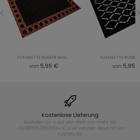
FUSSMATTE RUBBER EYE MAT (VI 5007)
5,95 €
4,28 
von
von
Kostenlose Lieferung
Bestellen Sie o auf den Wert von mehr als
-0.23809523809524 €, a wir senden diese an Sie
KOSTENLOS!