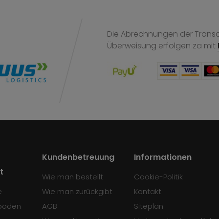
Die Abrechnungen der Transak
Überweisung
erfolgen za mit
Kundenbetreuung
Informationen
t
Wie man bestellt
Cookie-Politik
e
Wie man zurückgibt
Kontakt
böden
AGB
Siteplan