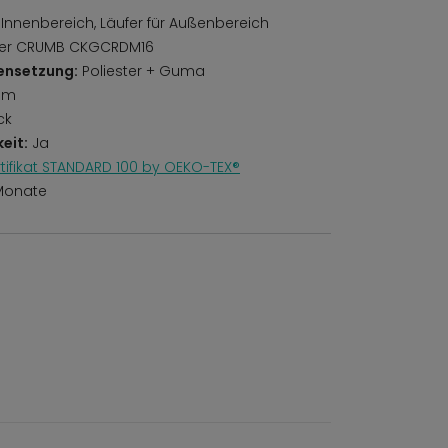
 Innenbereich, Läufer für Außenbereich
er CRUMB CKGCRDM16
ensetzung:
Poliester + Guma
mm
ck
eit:
Ja
rtifikat STANDARD 100 by OEKO-TEX®
Monate