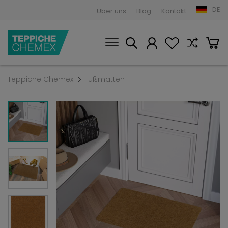
DE
Über uns
Blog
Kontakt
Teppiche Chemex
Fußmatten