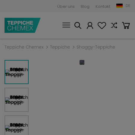
DE
Über uns
Blog
Kontakt
Teppiche Chemex
Teppiche
Shaggy-Teppiche