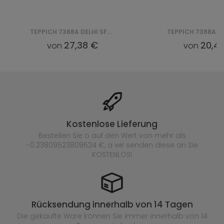
TEPPICH 7388A DELHI SFG - CZARNY
27,38 €
20,47
von
von
Kostenlose Lieferung
Bestellen Sie o auf den Wert von mehr als
-0.23809523809524 €, a wir senden diese an Sie
KOSTENLOS!
Rücksendung innerhalb von 14 Tagen
Die gekaufte
Ware können Sie immer innerhalb von 14