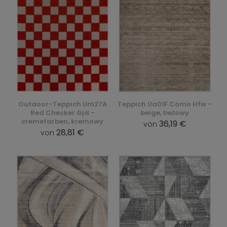
Outdoor-Teppich Um27A
Teppich Ua01F Como Hfw -
Red Checker Gjd -
beige, beżowy
cremefarben, kremowy
36,19 €
von
28,81 €
von