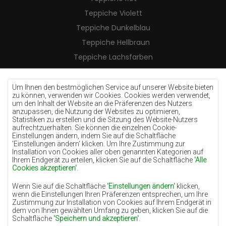
Teppiche Violett
Teppiche Dunkelblau
Teppiche Hellbraun
Teppiche Lachsfarben
Teppiche Cremefarben
Teppiche Lilac
Um Ihnen den bestmöglichen Service auf unserer Website bieten
zu können, verwenden wir Cookies. Cookies werden verwendet,
Teppiche Gelb
um den Inhalt der Website an die Präferenzen des Nutzers
anzupassen, die Nutzung der Websites zu optimieren,
Teppiche Pfefferminz
Statistiken zu erstellen und die Sitzung des Website-Nutzers
aufrechtzuerhalten. Sie können die einzelnen Cookie-
Teppiche Blau
Einstellungen ändern, indem Sie auf die Schaltfläche
'Einstellungen ändern‘ klicken. Um Ihre Zustimmung zur
Teppiche Orange
Installation von Cookies aller oben genannten Kategorien auf
Teppiche Rosa
Ihrem Endgerät zu erteilen, klicken Sie auf die Schaltfläche
'Alle
Cookies akzeptieren'
.
Teppiche Grau
Wenn Sie auf die Schaltfläche
'Einstellungen ändern'
klicken,
Teppiche Terrakotte
wenn die Einstellungen Ihren Präferenzen entsprechen, um Ihre
Zustimmung zur Installation von Cookies auf Ihrem Endgerät in
Teppiche Grün
dem von Ihnen gewählten Umfang zu geben, klicken Sie auf die
Teppiche Golden
Schaltfläche
'Speichern und akzeptieren'
.