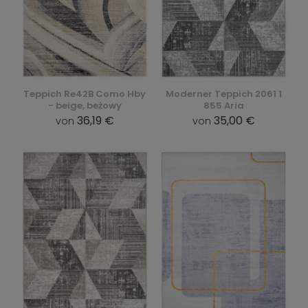
Teppich Re42B Como Hby
Moderner Teppich 2061 1
- beige, beżowy
855 Aria
36,19 €
35,00 €
von
von