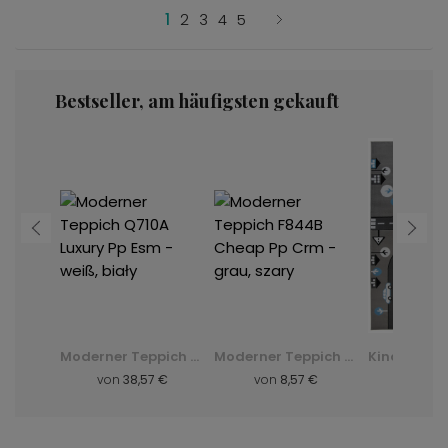
1
2
3
4
5
Bestseller, am häufigsten gekauft
Shaggy-Teppich Dark D. Silk - grün, zielony
Moderner Teppich Q710A Luxury Pp Esm - weiß, biały
Moderner Teppich F844B Cheap Pp Crm - grau, szary
 €
von
38,57 €
von
8,57 €
von
8,