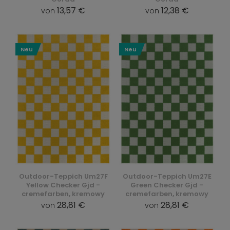
13,57 €
12,38 €
von
von
Neu
Neu
Outdoor-Teppich Um27F
Outdoor-Teppich Um27E
Yellow Checker Gjd -
Green Checker Gjd -
cremefarben, kremowy
cremefarben, kremowy
28,81 €
28,81 €
von
von