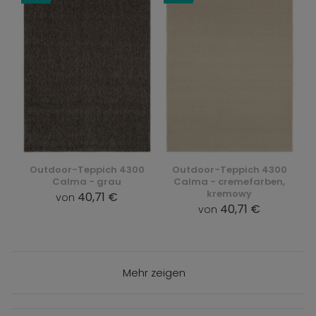
Outdoor-Teppich 4300
Outdoor-Teppich 4300
Calma - grau
Calma - cremefarben,
kremowy
40,71 €
von
40,71 €
von
Mehr zeigen