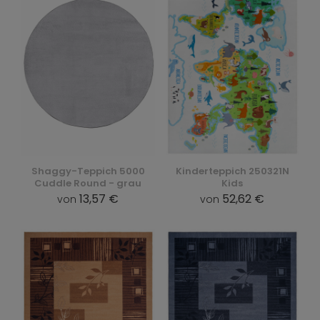
Shaggy-Teppich 5000
Kinderteppich 250321N
Cuddle Round - grau
Kids
13,57 €
52,62 €
von
von