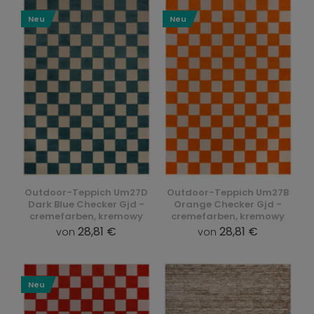
Neu
Neu
Outdoor-Teppich Um27D
Outdoor-Teppich Um27B
Dark Blue Checker Gjd -
Orange Checker Gjd -
cremefarben, kremowy
cremefarben, kremowy
28,81 €
28,81 €
von
von
Neu