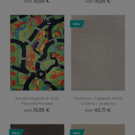
15,95 €
15,95 €
von
von
Neu
Kinderteppich B-525
Outdoor-Teppich 4300
Flannel Printed
Calma - srebrny
15,95 €
40,71 €
von
von
Neu
Neu