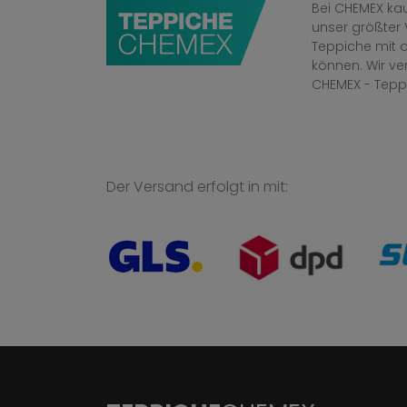
Bei CHEMEX kau
unser größter 
Teppiche mit o
können. Wir v
CHEMEX - Tepp
Der Versand erfolgt in mit: