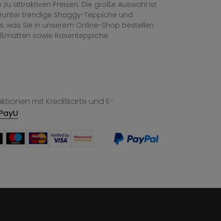
zu attraktiven Preisen. Die große Auswahl ist
, darunter trendige Shaggy-Teppiche und
les, was Sie in unserem Online-Shop bestellen
ußmatten sowie Rasenteppiche.
tionen mit Kreditkarte und E-
PayU