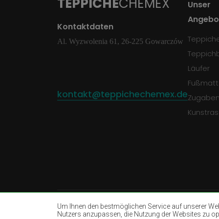
TEPPICHE
CHEMEX
Unser
Angebo
Kontaktdaten
Teppich
Al. Wyzwolenia 61, 26-225 Gowarczów
Teppich
Läufer
Fußmatt
kontakt@teppichechemex.de
Zugabe
Kunstra
Um Ihnen den bestmöglichen Service auf unserer Webs
Nutzers anzupassen, die Nutzung der Websites zu opti