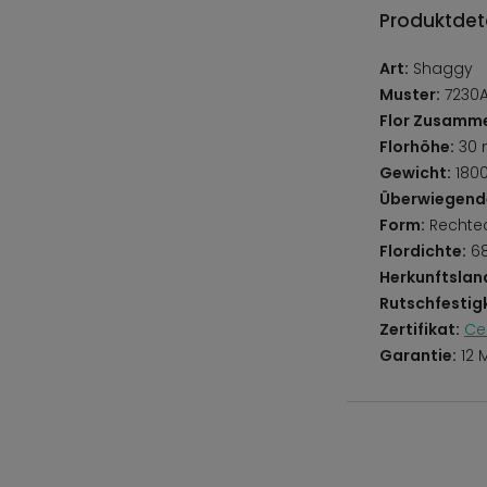
Produktdeta
Art:
Shaggy
Muster:
7230A
Flor Zusamm
Florhöhe:
30
Gewicht:
180
Überwiegend
Form:
Rechte
Flordichte:
68
Herkunftslan
Rutschfestigk
Zertifikat:
Ce
Garantie:
12 