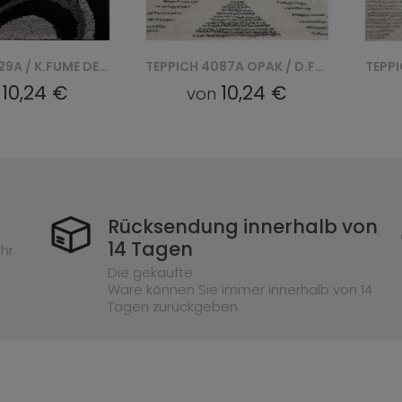
TEPPICH 4087A OPAK / D.FUME DELHI SFE
TEPPICH 4075A OPAK / D. DELHI SFE - SREBRNY
10,24 €
10,24 €
n
von
Rücksendung innerhalb von
14 Tagen
hr
Die gekaufte
Ware können Sie immer innerhalb von 14
Tagen zurückgeben