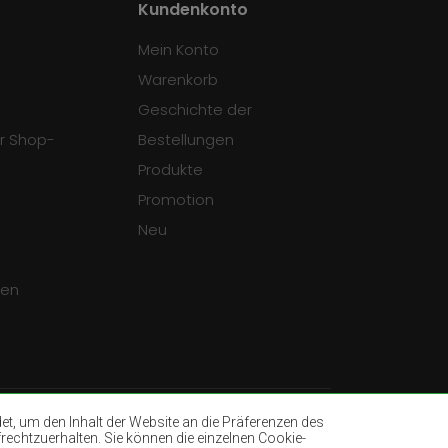
Kundenkonto
Mein Konto
Warenkorb
Geschichte der
r Shop-
Bestellungen
Produkte
Promotion
Neu
gen
, um den Inhalt der Website an die Präferenzen des
rechtzuerhalten. Sie können die einzelnen Cookie-