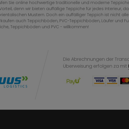
fen Sie online hochwertige traditionelle und moderne Teppiche 
Vorteil, denn wir bieten auffällige Teppiche für jedes Interieur
rientalischen Mustern. Doch ein auffälliger Teppich ist nicht al
erkaufen auch Teppichböden, PVC-Teppichböden, Läufer und F
iche, Teppichböden und PVC - willkommen!
Die Abrechnungen der Transak
Überweisung
erfolgen za mit