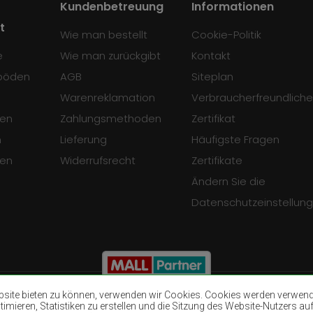
Kundenbetreuung
Informationen
t
Wie man bestellt
Cookie-Politik
e
Wie man zurückgibt
Kontakt
böden
AGB
Siteplan
Warenreklamation
Verbraucherfreundliche
en
Zahlungsmethoden
Zertifikat
n
Lieferung
Häufigste Fragen
sen
Widerrufsrecht
Zertifikate
Ändern Sie die
Datenschutzeinstellun
ite bieten zu können, verwenden wir Cookies. Cookies werden verwendet
mieren, Statistiken zu erstellen und die Sitzung des Website-Nutzers auf