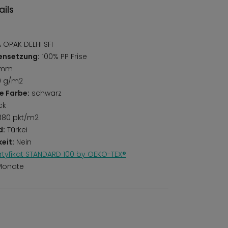
ils
 OPAK DELHI SFI
ensetzung:
100% PP Frise
 mm
0 g/m2
e Farbe:
schwarz
ck
80 pkt/m2
d:
Türkei
eit:
Nein
rtyfikat STANDARD 100 by OEKO-TEX®
Monate