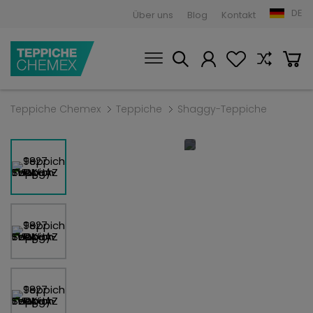
DE
Über uns
Blog
Kontakt
Teppiche Chemex
Teppiche
Shaggy-Teppiche