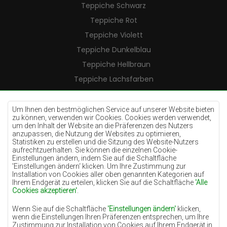
Teppiche Schwarz
Teppiche Rot
Teppiche Violett
Teppiche Dunkelblau
Teppiche Hellbraun
Teppiche Lachsfarben
Teppiche Cremefarben
Teppiche Lilac
Um Ihnen den bestmöglichen Service auf unserer Website bieten
zu können, verwenden wir Cookies. Cookies werden verwendet,
Teppiche Gelb
um den Inhalt der Website an die Präferenzen des Nutzers
anzupassen, die Nutzung der Websites zu optimieren,
Teppiche Pfefferminz
Statistiken zu erstellen und die Sitzung des Website-Nutzers
aufrechtzuerhalten. Sie können die einzelnen Cookie-
Teppiche Blau
Einstellungen ändern, indem Sie auf die Schaltfläche
'Einstellungen ändern‘ klicken. Um Ihre Zustimmung zur
Teppiche Orange
Installation von Cookies aller oben genannten Kategorien auf
Teppiche Rosa
Ihrem Endgerät zu erteilen, klicken Sie auf die Schaltfläche
'Alle
Cookies akzeptieren'
.
Teppiche Grau
Wenn Sie auf die Schaltfläche
'Einstellungen ändern'
klicken,
Teppiche Terrakotte
wenn die Einstellungen Ihren Präferenzen entsprechen, um Ihre
Zustimmung zur Installation von Cookies auf Ihrem Endgerät in
Teppiche Grün