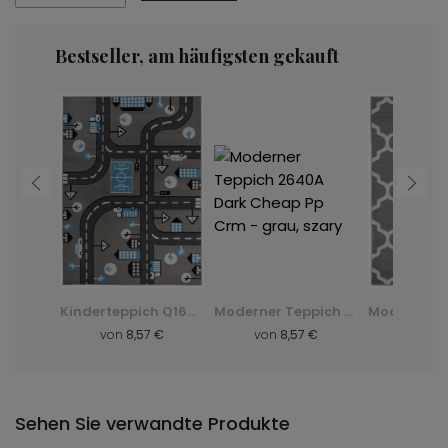
Bestseller, am häufigsten gekauft
Moderner Teppich F844B Cheap Pp Crm - grau, szary
Kinderteppich Q166A Pinky Ewl - grau, szary
Moderner Teppich 2640A Dark Cheap Pp Crm - grau, szary
 €
von
8,57 €
von
8,57 €
von
22
Sehen Sie verwandte Produkte