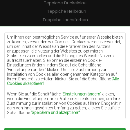
Teppiche Dunkelblau
Teppiche Hellbraun
Teppiche Lachsfarben
Teppiche Cremefarben
Teppiche Lilac
Um Ihnen den bestmöglichen Service auf unserer Website bieten
zu können, verwenden wir Cookies. Cookies werden verwendet,
Teppiche Gelb
um den Inhalt der Website an die Präferenzen des Nutzers
anzupassen, die Nutzung der Websites zu optimieren,
Teppiche Pfefferminz
Statistiken zu erstellen und die Sitzung des Website-Nutzers
aufrechtzuerhalten. Sie können die einzelnen Cookie-
Teppiche Blau
Einstellungen ändern, indem Sie auf die Schaltfläche
'Einstellungen ändern‘ klicken. Um Ihre Zustimmung zur
Teppiche Orange
Installation von Cookies aller oben genannten Kategorien auf
Teppiche Rosa
Ihrem Endgerät zu erteilen, klicken Sie auf die Schaltfläche
'Alle
Cookies akzeptieren'
.
Teppiche Grau
Wenn Sie auf die Schaltfläche
'Einstellungen ändern'
klicken,
Teppiche Terrakotte
wenn die Einstellungen Ihren Präferenzen entsprechen, um Ihre
Zustimmung zur Installation von Cookies auf Ihrem Endgerät in
Teppiche Grün
dem von Ihnen gewählten Umfang zu geben, klicken Sie auf die
Teppiche Golden
Schaltfläche
'Speichern und akzeptieren'
.
Soweit Cookies Ihre personenbezogenen Daten enthalten, ist die
Grundlage für die Verarbeitung das berechtigte Interesse des