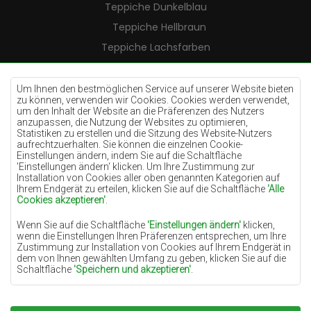
Teppiche Dunkelblau
Teppiche Hellbraun
Teppiche Lachsfarben
Teppiche Cremefarben
Teppiche Lilac
Um Ihnen den bestmöglichen Service auf unserer Website bieten
zu können, verwenden wir Cookies. Cookies werden verwendet,
Teppiche Gelb
um den Inhalt der Website an die Präferenzen des Nutzers
anzupassen, die Nutzung der Websites zu optimieren,
Teppiche Pfefferminz
Statistiken zu erstellen und die Sitzung des Website-Nutzers
aufrechtzuerhalten. Sie können die einzelnen Cookie-
Teppiche Blau
Einstellungen ändern, indem Sie auf die Schaltfläche
'Einstellungen ändern‘ klicken. Um Ihre Zustimmung zur
Teppiche Orange
Installation von Cookies aller oben genannten Kategorien auf
Teppiche Rosa
Ihrem Endgerät zu erteilen, klicken Sie auf die Schaltfläche
'Alle
Cookies akzeptieren'
.
Teppiche Grau
Wenn Sie auf die Schaltfläche
'Einstellungen ändern'
klicken,
Teppiche Terrakotte
wenn die Einstellungen Ihren Präferenzen entsprechen, um Ihre
Zustimmung zur Installation von Cookies auf Ihrem Endgerät in
Teppiche Grün
dem von Ihnen gewählten Umfang zu geben, klicken Sie auf die
Teppiche Golden
Schaltfläche
'Speichern und akzeptieren'
.
Soweit Cookies Ihre personenbezogenen Daten enthalten, ist die
Grundlage für die Verarbeitung das berechtigte Interesse des