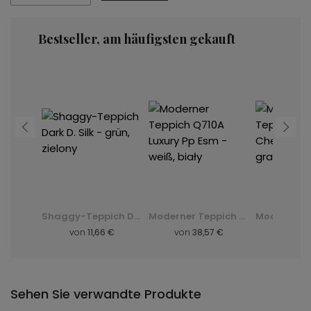
Bestseller, am häufigsten gekauft
Moderner Teppich K082B Luxury Pp Esm - grau, szary
Shaggy-Teppich Dark D. Silk - grün, zielony
Moderner Teppich Q710A Luxury Pp Esm - weiß, biały
8 €
von
11,66 €
von
38,57 €
von
8,
Sehen Sie verwandte Produkte