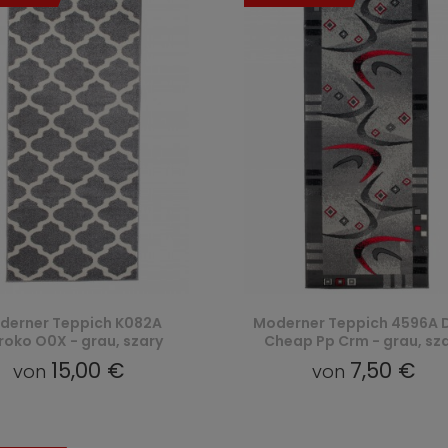
derner Teppich K082A
Moderner Teppich 4596A 
oko O0X - grau, szary
Cheap Pp Crm - grau, sz
15,00 €
7,50 €
von
von