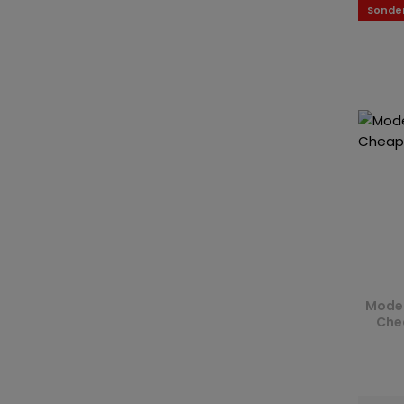
Sonde
Moder
Chea