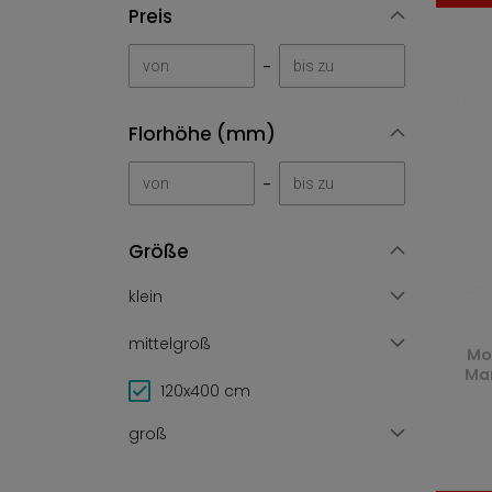
Preis
-
Florhöhe (mm)
-
Größe
klein
mittelgroß
Mo
Mar
120x400 cm
groß