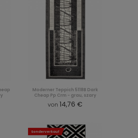
heap
Moderner Teppich 5118B Dark
ny
Cheap Pp Crm - grau, szary
14,76 €
von
Sonderverkauf