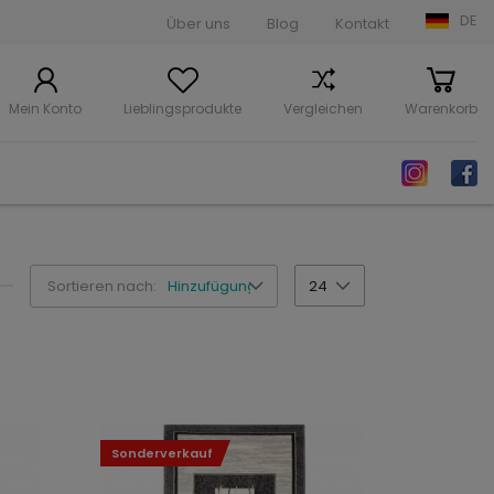
DE
Über uns
Blog
Kontakt
Mein Konto
Lieblingsprodukte
Vergleichen
Warenkorb
Sortieren nach:
Hinzufügungsdatum
24
Sonderverkauf