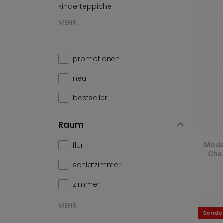
kinderteppiche
MEHR
promotionen
neu
bestseller
Raum
Mode
flur
Chea
schlafzimmer
zimmer
MEHR
Sonde