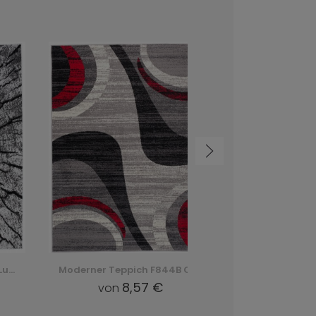
Moderner Teppich F844B Cheap Pp Crm - grau, szary
Kinderteppich Q166A Pinky Ewl - grau, szary
8,57 €
von
von