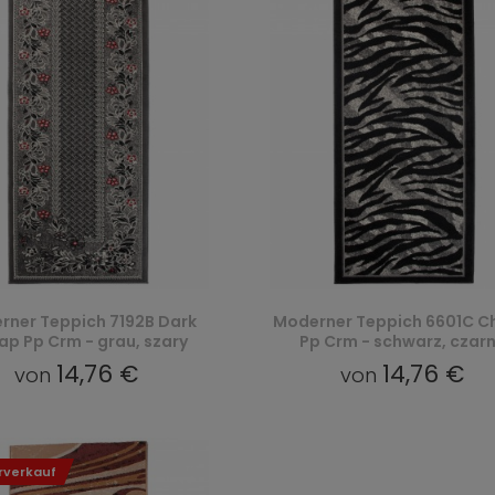
rner Teppich 7192B Dark
Moderner Teppich 6601C C
p Pp Crm - grau, szary
Pp Crm - schwarz, czar
14,76 €
14,76 €
von
von
rverkauf