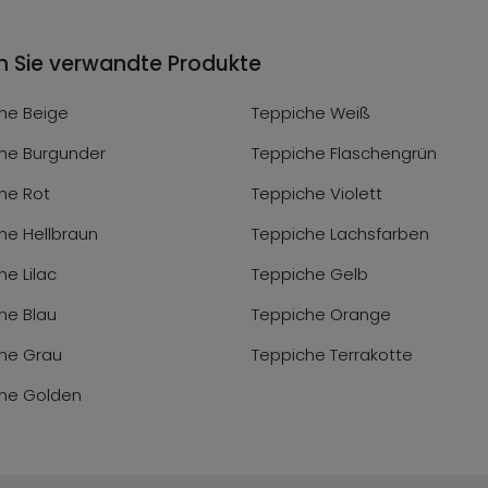
n Sie verwandte Produkte
he Beige
Teppiche Weiß
he Burgunder
Teppiche Flaschengrün
he Rot
Teppiche Violett
he Hellbraun
Teppiche Lachsfarben
he Lilac
Teppiche Gelb
he Blau
Teppiche Orange
he Grau
Teppiche Terrakotte
he Golden