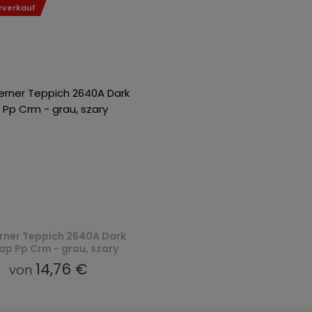
rverkauf
ner Teppich 2640A Dark
p Pp Crm - grau, szary
14,76 €
von