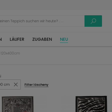
LÄUFER
ZUGABEN
NEU
 120x400cm
N
00 cm
Filter löscheny