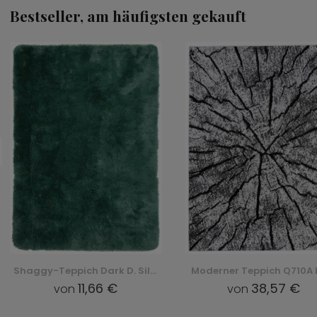
Bestseller, am häufigsten gekauft
Moderner Teppich Q710A Luxury Pp Esm - weiß, biały
38,57 €
8,57 €
von
von