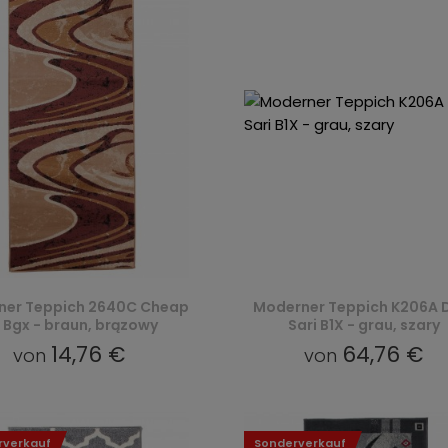
ner Teppich 2640C Cheap
Moderner Teppich K206A 
 Bgx - braun, brązowy
Sari B1X - grau, szary
14,76 €
64,76 €
von
von
rverkauf
Sonderverkauf