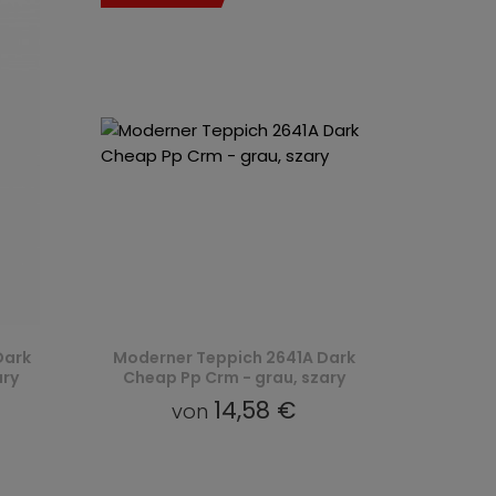
Dark
Moderner Teppich 2641A Dark
ary
Cheap Pp Crm - grau, szary
14,58 €
von