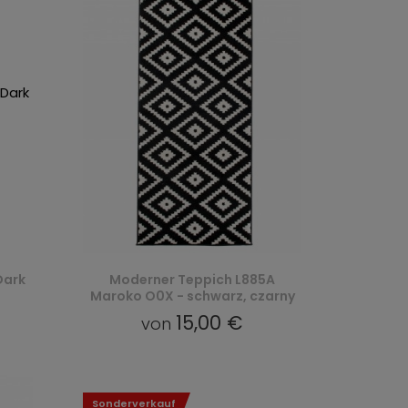
Dark
Moderner Teppich L885A
Maroko O0X - schwarz, czarny
15,00 €
von
Sonderverkauf