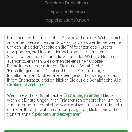
Teppiche Dunkelblau
Teppiche Hellbraun
Teppiche Lachsfarben
Teppiche Cremefarben
Teppiche Lilac
Um Ihnen den bestmöglichen Service auf unserer Website bieten
zu können, verwenden wir Cookies. Cookies werden verwendet,
Teppiche Gelb
um den Inhalt der Website an die Präferenzen des Nutzers
anzupassen, die Nutzung der Websites zu optimieren,
Teppiche Pfefferminz
Statistiken zu erstellen und die Sitzung des Website-Nutzers
aufrechtzuerhalten. Sie können die einzelnen Cookie-
Teppiche Blau
Einstellungen ändern, indem Sie auf die Schaltfläche
'Einstellungen ändern‘ klicken. Um Ihre Zustimmung zur
Teppiche Orange
Installation von Cookies aller oben genannten Kategorien auf
Teppiche Rosa
Ihrem Endgerät zu erteilen, klicken Sie auf die Schaltfläche
'Alle
Cookies akzeptieren'
.
Teppiche Grau
Wenn Sie auf die Schaltfläche
'Einstellungen ändern'
klicken,
Teppiche Terrakotte
wenn die Einstellungen Ihren Präferenzen entsprechen, um Ihre
Zustimmung zur Installation von Cookies auf Ihrem Endgerät in
Teppiche Grün
dem von Ihnen gewählten Umfang zu geben, klicken Sie auf die
Teppiche Golden
Schaltfläche
'Speichern und akzeptieren'
.
Soweit Cookies Ihre personenbezogenen Daten enthalten, ist die
Grundlage für die Verarbeitung das berechtigte Interesse des