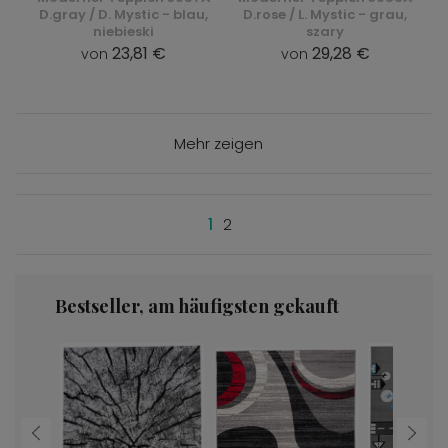
D.gray / D. Mystic - blau,
D.rose / L. Mystic - grau,
niebieski
szary
23,81 €
29,28 €
von
von
Mehr zeigen
1
2
Bestseller, am häufigsten gekauft