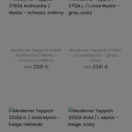
Moderner Teppich 3783A
Moderner Teppich 3712A L.
Anthracite / Mystic -
/ L.rose Mystic - grau,
schwarz, srebrny
szary
23,81 €
23,81 €
von
von