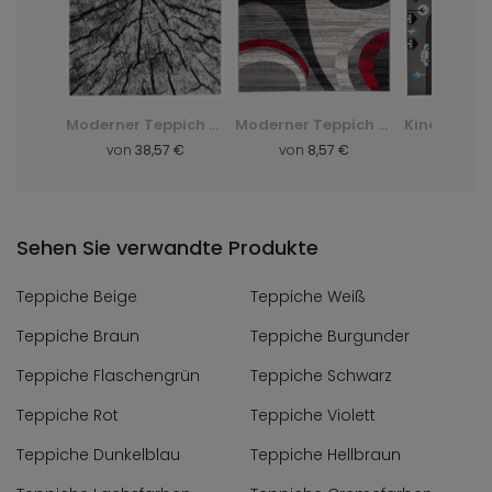
Shaggy-Teppich Dark D. Silk - grün, zielony
Moderner Teppich Q710A Luxury Pp Esm - weiß, biały
Moderner Teppich F844B Cheap Pp Crm - grau, szary
 €
von
38,57 €
von
8,57 €
von
8,
Sehen Sie verwandte Produkte
Teppiche Beige
Teppiche Weiß
Teppiche Braun
Teppiche Burgunder
Teppiche Flaschengrün
Teppiche Schwarz
Teppiche Rot
Teppiche Violett
Teppiche Dunkelblau
Teppiche Hellbraun