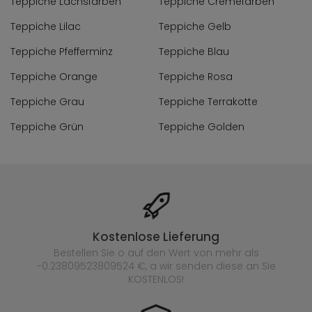
Teppiche Lachsfarben
Teppiche Cremefarben
Teppiche Lilac
Teppiche Gelb
Teppiche Pfefferminz
Teppiche Blau
Teppiche Orange
Teppiche Rosa
Teppiche Grau
Teppiche Terrakotte
Teppiche Grün
Teppiche Golden
Kostenlose Lieferung
Bestellen Sie o auf den Wert von mehr als
-0.23809523809524 €, a wir senden diese an Sie
KOSTENLOS!