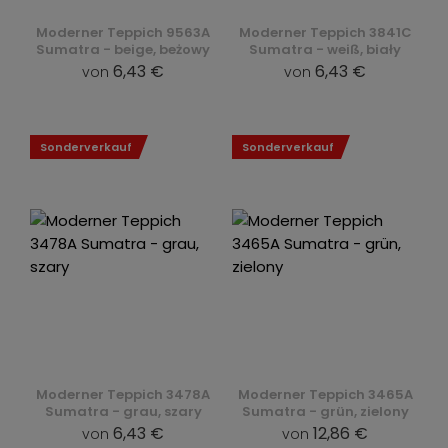
Moderner Teppich 9563A
Moderner Teppich 3841C
Sumatra - beige, beżowy
Sumatra - weiß, biały
6,43 €
6,43 €
von
von
Sonderverkauf
Sonderverkauf
Moderner Teppich 3478A
Moderner Teppich 3465A
Sumatra - grau, szary
Sumatra - grün, zielony
6,43 €
12,86 €
von
von