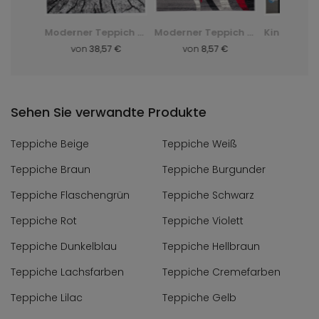
Shaggy-Teppich Dark D. Silk - grün, zielony
Moderner Teppich Q710A Luxury Pp Esm - weiß, biały
Moderner Teppich F844B Cheap Pp Crm - grau, szary
 €
von
38,57 €
von
8,57 €
von
8,
Sehen Sie verwandte Produkte
Teppiche Beige
Teppiche Weiß
Teppiche Braun
Teppiche Burgunder
Teppiche Flaschengrün
Teppiche Schwarz
Teppiche Rot
Teppiche Violett
Teppiche Dunkelblau
Teppiche Hellbraun
Teppiche Lachsfarben
Teppiche Cremefarben
Teppiche Lilac
Teppiche Gelb