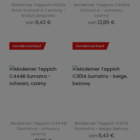
Moderner Teppich H091A
Moderner Teppich C468A
Dark Sumatra Carving -
Sumatra - schwarz,
braun, brązowy
czarny
6,43 €
12,86 €
von
von
Sonderverkauf
Sonderverkauf
Moderner Teppich C444B
Moderner Teppich C301A
Sumatra - schwarz,
Sumatra - beige, beżowy
czarny
6,43 €
von