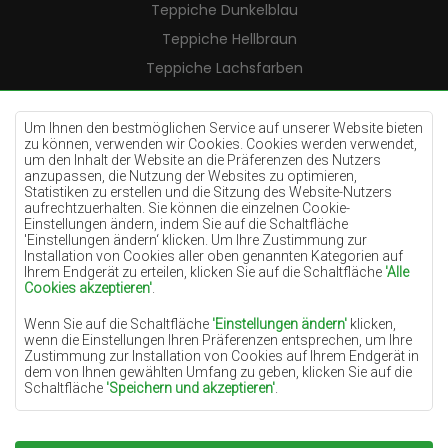
Teppiche Dunkelblau
Teppiche Hellbraun
Teppiche Lachsfarben
Teppiche Cremefarben
Teppiche Lilac
Um Ihnen den bestmöglichen Service auf unserer Website bieten
zu können, verwenden wir Cookies. Cookies werden verwendet,
Teppiche Gelb
um den Inhalt der Website an die Präferenzen des Nutzers
anzupassen, die Nutzung der Websites zu optimieren,
Teppiche Pfefferminz
Statistiken zu erstellen und die Sitzung des Website-Nutzers
aufrechtzuerhalten. Sie können die einzelnen Cookie-
Teppiche Blau
Einstellungen ändern, indem Sie auf die Schaltfläche
'Einstellungen ändern‘ klicken. Um Ihre Zustimmung zur
Teppiche Orange
Installation von Cookies aller oben genannten Kategorien auf
Teppiche Rosa
Ihrem Endgerät zu erteilen, klicken Sie auf die Schaltfläche
'Alle
Cookies akzeptieren'
.
Teppiche Grau
Wenn Sie auf die Schaltfläche
'Einstellungen ändern'
klicken,
Teppiche Terrakotte
wenn die Einstellungen Ihren Präferenzen entsprechen, um Ihre
Zustimmung zur Installation von Cookies auf Ihrem Endgerät in
Teppiche Grün
dem von Ihnen gewählten Umfang zu geben, klicken Sie auf die
Teppiche Golden
Schaltfläche
'Speichern und akzeptieren'
.
Soweit Cookies Ihre personenbezogenen Daten enthalten, ist die
Grundlage für die Verarbeitung das berechtigte Interesse des