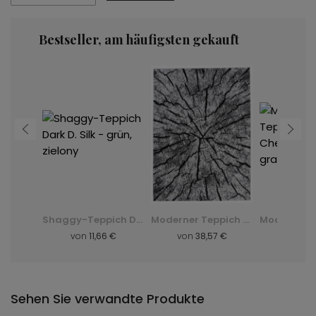
Bestseller, am häufigsten gekauft
Moderner Teppich K082B Luxury Pp Esm - grau, szary
Shaggy-Teppich Dark D. Silk - grün, zielony
Moderner Teppich Q710A Luxury Pp Esm - weiß, biały
8 €
von
11,66 €
von
38,57 €
von
8,
Sehen Sie verwandte Produkte