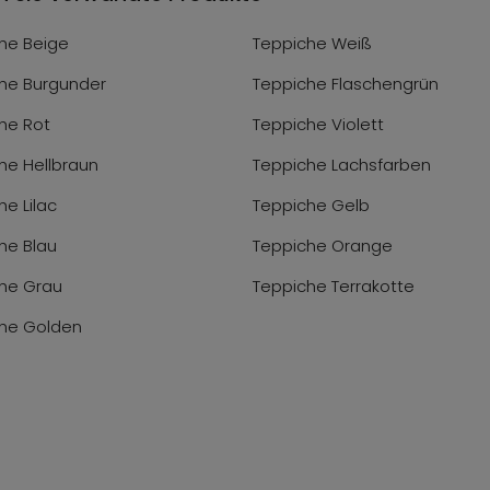
he Beige
Teppiche Weiß
he Burgunder
Teppiche Flaschengrün
he Rot
Teppiche Violett
he Hellbraun
Teppiche Lachsfarben
he Lilac
Teppiche Gelb
he Blau
Teppiche Orange
he Grau
Teppiche Terrakotte
he Golden