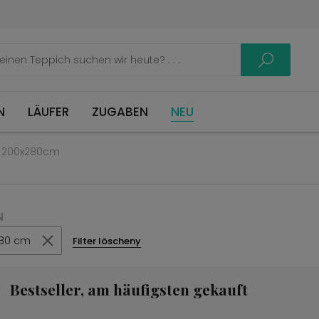
LÄUFER
ZUGABEN
NEU
 200x280cm
N
80 cm
Filter löscheny
Bestseller, am häufigsten gekauft