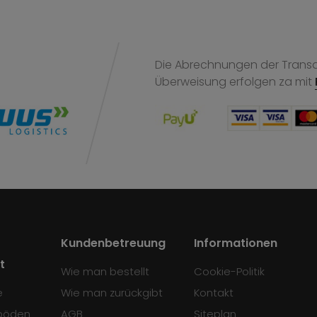
Die Abrechnungen der Transak
Überweisung
erfolgen za mit
Kundenbetreuung
Informationen
t
Wie man bestellt
Cookie-Politik
e
Wie man zurückgibt
Kontakt
böden
AGB
Siteplan