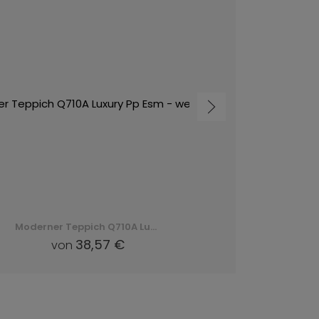
Moderner Teppich Q710A Luxury Pp Esm - weiß, biały
38,57 €
von