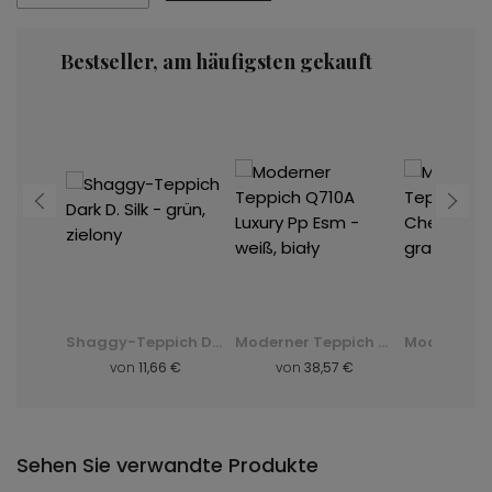
Bestseller, am häufigsten gekauft
Moderner Teppich K082B Luxury Pp Esm - grau, szary
Shaggy-Teppich Dark D. Silk - grün, zielony
Moderner Teppich Q710A Luxury Pp Esm - weiß, biały
8 €
von
11,66 €
von
38,57 €
von
8,
Sehen Sie verwandte Produkte