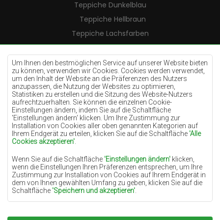
Teppiche Dunkelblau
Teppiche Hellbraun
Teppiche Lachsfarben
Teppiche Cremefarben
Teppiche Lilac
Um Ihnen den bestmöglichen Service auf unserer Website bieten
zu können, verwenden wir Cookies. Cookies werden verwendet,
Teppiche Gelb
um den Inhalt der Website an die Präferenzen des Nutzers
anzupassen, die Nutzung der Websites zu optimieren,
Teppiche Pfefferminz
Statistiken zu erstellen und die Sitzung des Website-Nutzers
aufrechtzuerhalten. Sie können die einzelnen Cookie-
Teppiche Blau
Einstellungen ändern, indem Sie auf die Schaltfläche
'Einstellungen ändern‘ klicken. Um Ihre Zustimmung zur
Teppiche Orange
Installation von Cookies aller oben genannten Kategorien auf
Teppiche Rosa
Ihrem Endgerät zu erteilen, klicken Sie auf die Schaltfläche
'Alle
Cookies akzeptieren'
.
Teppiche Grau
Wenn Sie auf die Schaltfläche
'Einstellungen ändern'
klicken,
Teppiche Terrakotte
wenn die Einstellungen Ihren Präferenzen entsprechen, um Ihre
Zustimmung zur Installation von Cookies auf Ihrem Endgerät in
Teppiche Grün
dem von Ihnen gewählten Umfang zu geben, klicken Sie auf die
Teppiche Golden
Schaltfläche
'Speichern und akzeptieren'
.
Soweit Cookies Ihre personenbezogenen Daten enthalten, ist die
Grundlage für die Verarbeitung das berechtigte Interesse des