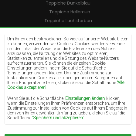
Teppiche Dunkelblau
Teppiche Hellbraun
Teppiche Lachsfarben
Teppiche Cremefarben
Teppiche Lilac
Um Ihnen den bestmöglichen Service auf unserer Website bieten
zu können, verwenden wir Cookies. Cookies werden verwendet,
Teppiche Gelb
um den Inhalt der Website an die Präferenzen des Nutzers
anzupassen, die Nutzung der Websites zu optimieren,
Teppiche Pfefferminz
Statistiken zu erstellen und die Sitzung des Website-Nutzers
aufrechtzuerhalten. Sie können die einzelnen Cookie-
Teppiche Blau
Einstellungen ändern, indem Sie auf die Schaltfläche
'Einstellungen ändern‘ klicken. Um Ihre Zustimmung zur
Teppiche Orange
Installation von Cookies aller oben genannten Kategorien auf
Teppiche Rosa
Ihrem Endgerät zu erteilen, klicken Sie auf die Schaltfläche
'Alle
Cookies akzeptieren'
.
Teppiche Grau
Wenn Sie auf die Schaltfläche
'Einstellungen ändern'
klicken,
Teppiche Terrakotte
wenn die Einstellungen Ihren Präferenzen entsprechen, um Ihre
Zustimmung zur Installation von Cookies auf Ihrem Endgerät in
Teppiche Grün
dem von Ihnen gewählten Umfang zu geben, klicken Sie auf die
Teppiche Golden
Schaltfläche
'Speichern und akzeptieren'
.
Soweit Cookies Ihre personenbezogenen Daten enthalten, ist die
Grundlage für die Verarbeitung das berechtigte Interesse des