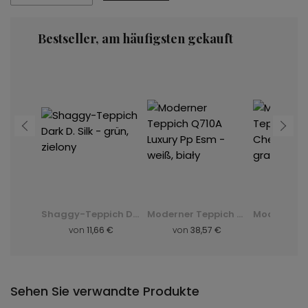
Bestseller, am häufigsten gekauft
Moderner Teppich K082B Luxury Pp Esm - grau, szary
Shaggy-Teppich Dark D. Silk - grün, zielony
Moderner Teppich Q710A Luxury Pp Esm - weiß, biały
8 €
von
11,66 €
von
38,57 €
von
8,
Sehen Sie verwandte Produkte