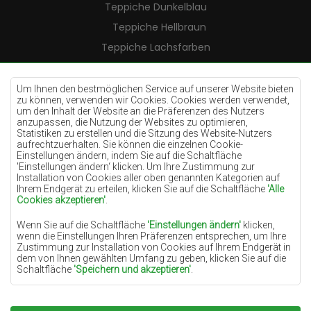
Teppiche Dunkelblau
Teppiche Hellbraun
Teppiche Lachsfarben
Teppiche Cremefarben
Teppiche Lilac
Um Ihnen den bestmöglichen Service auf unserer Website bieten
zu können, verwenden wir Cookies. Cookies werden verwendet,
Teppiche Gelb
um den Inhalt der Website an die Präferenzen des Nutzers
anzupassen, die Nutzung der Websites zu optimieren,
Teppiche Pfefferminz
Statistiken zu erstellen und die Sitzung des Website-Nutzers
aufrechtzuerhalten. Sie können die einzelnen Cookie-
Teppiche Blau
Einstellungen ändern, indem Sie auf die Schaltfläche
'Einstellungen ändern‘ klicken. Um Ihre Zustimmung zur
Teppiche Orange
Installation von Cookies aller oben genannten Kategorien auf
Teppiche Rosa
Ihrem Endgerät zu erteilen, klicken Sie auf die Schaltfläche
'Alle
Cookies akzeptieren'
.
Teppiche Grau
Wenn Sie auf die Schaltfläche
'Einstellungen ändern'
klicken,
Teppiche Terrakotte
wenn die Einstellungen Ihren Präferenzen entsprechen, um Ihre
Zustimmung zur Installation von Cookies auf Ihrem Endgerät in
Teppiche Grün
dem von Ihnen gewählten Umfang zu geben, klicken Sie auf die
Teppiche Golden
Schaltfläche
'Speichern und akzeptieren'
.
Soweit Cookies Ihre personenbezogenen Daten enthalten, ist die
Grundlage für die Verarbeitung das berechtigte Interesse des