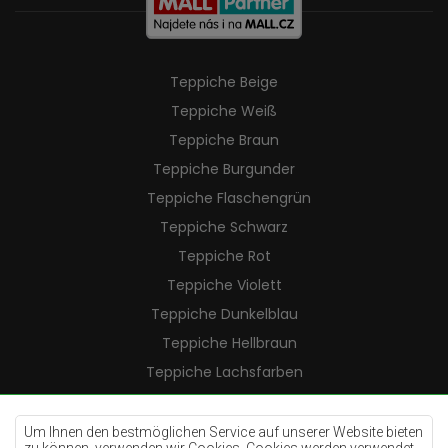
Teppiche Beige
Teppiche Weiß
Teppiche Braun
Teppiche Burgunder
Teppiche Flaschengrün
Teppiche Schwarz
Teppiche Rot
Teppiche Violett
Teppiche Dunkelblau
Teppiche Hellbraun
Teppiche Lachsfarben
Teppiche Cremefarben
Teppiche Lilac
Um Ihnen den bestmöglichen Service auf unserer Website bieten