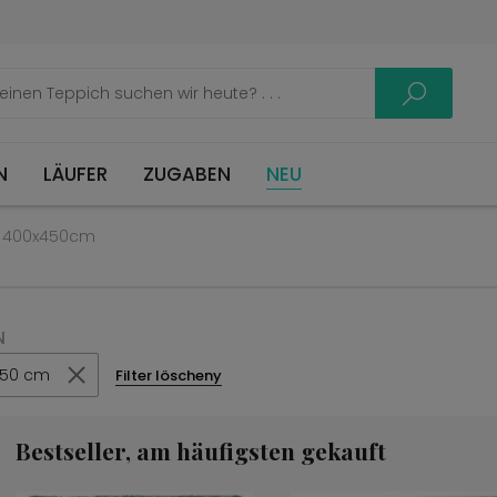
LÄUFER
ZUGABEN
NEU
e 400x450cm
N
450 cm
Filter löscheny
Bestseller, am häufigsten gekauft