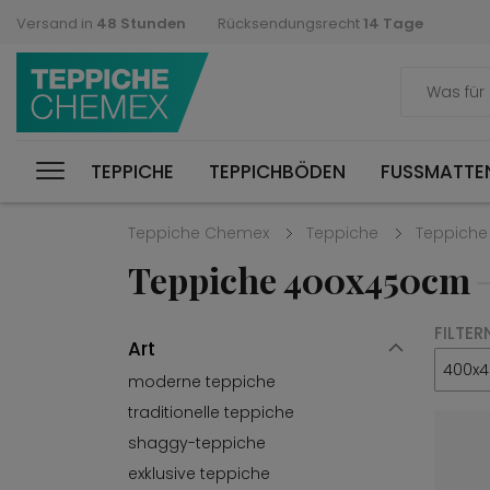
Versand in
48 Stunden
Rücksendungsrecht
14 Tage
TEPPICHE
TEPPICHBÖDEN
FUSSMATTEN
Teppiche Chemex
Teppiche
Teppich
Teppiche 400x450cm
FILTER
Art
400x
moderne teppiche
traditionelle teppiche
shaggy-teppiche
exklusive teppiche