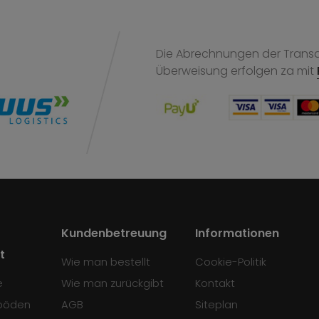
Die Abrechnungen der Transak
Überweisung
erfolgen za mit
Kundenbetreuung
Informationen
t
Wie man bestellt
Cookie-Politik
e
Wie man zurückgibt
Kontakt
böden
AGB
Siteplan