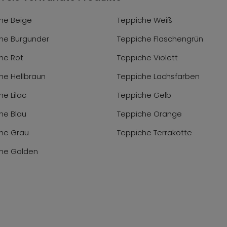
he Beige
Teppiche Weiß
he Burgunder
Teppiche Flaschengrün
he Rot
Teppiche Violett
he Hellbraun
Teppiche Lachsfarben
he Lilac
Teppiche Gelb
he Blau
Teppiche Orange
he Grau
Teppiche Terrakotte
he Golden