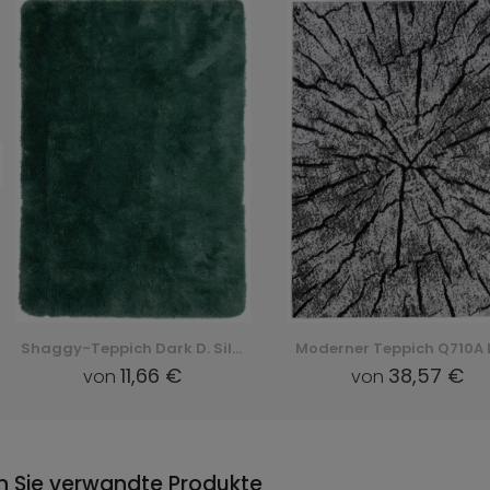
Shaggy-Teppich Dark D. Silk - grün, zielony
11,66 €
38,57 €
von
von
n Sie verwandte Produkte