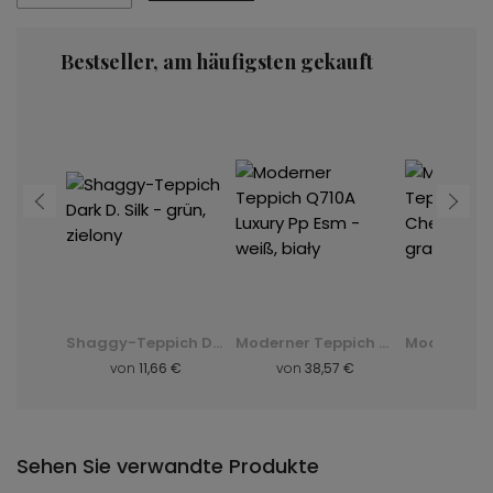
Bestseller, am häufigsten gekauft
Moderner Teppich K082B Luxury Pp Esm - grau, szary
Shaggy-Teppich Dark D. Silk - grün, zielony
Moderner Teppich Q710A Luxury Pp Esm - weiß, biały
8 €
von
11,66 €
von
38,57 €
von
8,
Sehen Sie verwandte Produkte