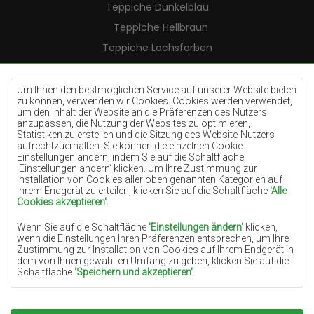
Teppiche Dunkelblau
Teppiche Hellbraun
Teppiche Lachsfarben
Teppiche Cremefarben
Teppiche Lilac
Um Ihnen den bestmöglichen Service auf unserer Website bieten
zu können, verwenden wir Cookies. Cookies werden verwendet,
Teppiche Gelb
um den Inhalt der Website an die Präferenzen des Nutzers
anzupassen, die Nutzung der Websites zu optimieren,
Teppiche Pfefferminz
Statistiken zu erstellen und die Sitzung des Website-Nutzers
aufrechtzuerhalten. Sie können die einzelnen Cookie-
Teppiche Blau
Einstellungen ändern, indem Sie auf die Schaltfläche
'Einstellungen ändern‘ klicken. Um Ihre Zustimmung zur
Teppiche Orange
Installation von Cookies aller oben genannten Kategorien auf
Teppiche Rosa
Ihrem Endgerät zu erteilen, klicken Sie auf die Schaltfläche
'Alle
Cookies akzeptieren'
.
Teppiche Grau
Wenn Sie auf die Schaltfläche
'Einstellungen ändern'
klicken,
Teppiche Terrakotte
wenn die Einstellungen Ihren Präferenzen entsprechen, um Ihre
Zustimmung zur Installation von Cookies auf Ihrem Endgerät in
Teppiche Grün
dem von Ihnen gewählten Umfang zu geben, klicken Sie auf die
Teppiche Golden
Schaltfläche
'Speichern und akzeptieren'
.
Soweit Cookies Ihre personenbezogenen Daten enthalten, ist die
Grundlage für die Verarbeitung das berechtigte Interesse des