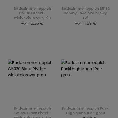
Badezimmerteppich
Badezimmerteppich B5132
C5016 Grecki -
Romby - wielokolorowy,
wielokolorowy, grün
rot
16,36 €
11,69 €
von
von
Badezimmerteppich
Badezimmerteppich Paski
C5020 Black Płytki -
High Mono 1Pc - grau
wielokolorowy, grau