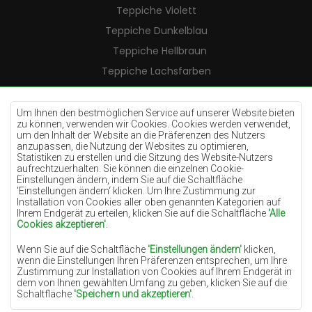
Teppiche Violett
Teppiche Dunkelblau
Teppiche Hellbraun
Teppiche Lachsfarben
Teppiche Cremefarben
Teppiche Lilac
Um Ihnen den bestmöglichen Service auf unserer Website bieten
zu können, verwenden wir Cookies. Cookies werden verwendet,
Teppiche Gelb
um den Inhalt der Website an die Präferenzen des Nutzers
anzupassen, die Nutzung der Websites zu optimieren,
Teppiche Pfefferminz
Statistiken zu erstellen und die Sitzung des Website-Nutzers
aufrechtzuerhalten. Sie können die einzelnen Cookie-
Teppiche Blau
Einstellungen ändern, indem Sie auf die Schaltfläche
'Einstellungen ändern‘ klicken. Um Ihre Zustimmung zur
Teppiche Orange
Installation von Cookies aller oben genannten Kategorien auf
Teppiche Rosa
Ihrem Endgerät zu erteilen, klicken Sie auf die Schaltfläche
'Alle
Cookies akzeptieren'
.
Teppiche Grau
Wenn Sie auf die Schaltfläche
'Einstellungen ändern'
klicken,
Teppiche Terrakotte
wenn die Einstellungen Ihren Präferenzen entsprechen, um Ihre
Zustimmung zur Installation von Cookies auf Ihrem Endgerät in
Teppiche Grün
dem von Ihnen gewählten Umfang zu geben, klicken Sie auf die
Teppiche Golden
Schaltfläche
'Speichern und akzeptieren'
.