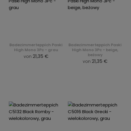
Badezimmerteppich Paski
Badezimmerteppich Paski
High Mono 3Pc - grau
High Mono 3Pc - beige,
beżowy
21,35 €
von
21,35 €
von