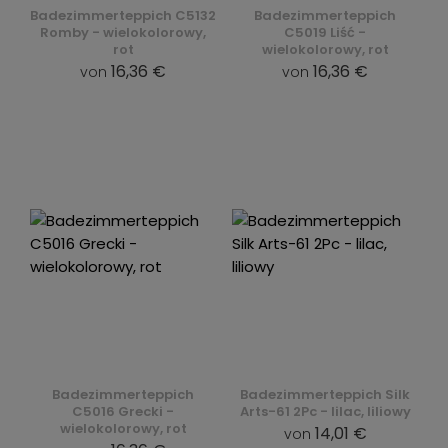
Badezimmerteppich C5132
Badezimmerteppich
Romby - wielokolorowy,
C5019 Liść -
rot
wielokolorowy, rot
16,36 €
16,36 €
von
von
Badezimmerteppich
Badezimmerteppich Silk
C5016 Grecki -
Arts-61 2Pc - lilac, liliowy
wielokolorowy, rot
14,01 €
von