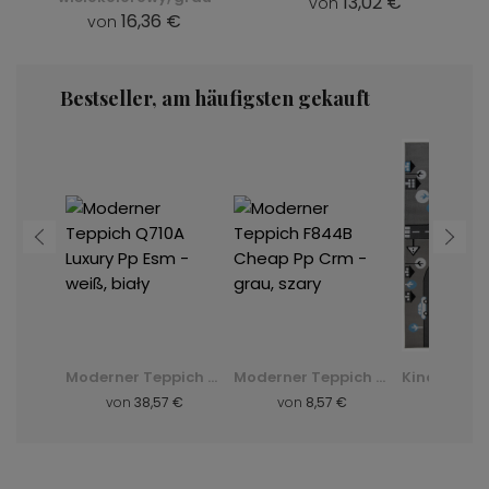
13,02 €
von
16,36 €
von
Bestseller, am häufigsten gekauft
Shaggy-Teppich Dark D. Silk - grün, zielony
Moderner Teppich Q710A Luxury Pp Esm - weiß, biały
Moderner Teppich F844B Cheap Pp Crm - grau, szary
 €
von
38,57 €
von
8,57 €
von
8,