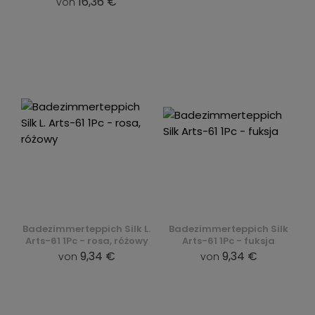
16,36 €
von
Badezimmerteppich Silk L.
Badezimmerteppich Silk
Arts-61 1Pc - rosa, różowy
Arts-61 1Pc - fuksja
9,34 €
9,34 €
von
von