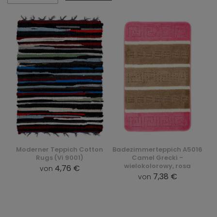
Moderner Teppich Cotton
Badezimmerteppich A5016
Rugs (Vi 9001)
Camel Grecki -
wielokolorowy, rosa
4,76 €
von
7,38 €
von