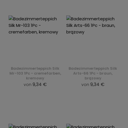
Badezimmerteppich Silk
Badezimmerteppich Silk
Mr-103 1Pc - cremefarben,
Arts-66 1Pc - braun,
kremowy
brązowy
9,34 €
9,34 €
von
von