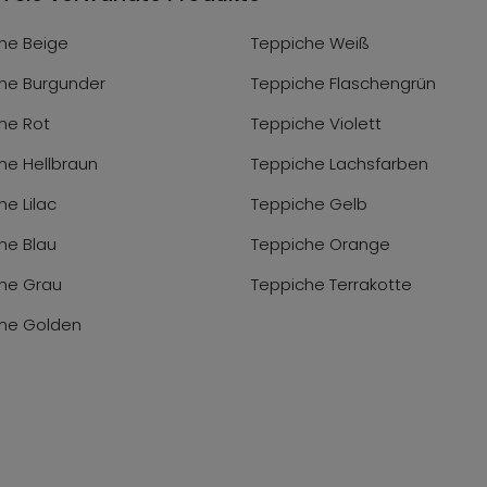
he Beige
Teppiche Weiß
he Burgunder
Teppiche Flaschengrün
he Rot
Teppiche Violett
he Hellbraun
Teppiche Lachsfarben
he Lilac
Teppiche Gelb
he Blau
Teppiche Orange
he Grau
Teppiche Terrakotte
he Golden