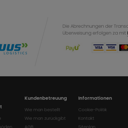
Die Abrechnungen der Transak
Überweisung
erfolgen za mit
Kundenbetreuung
Informationen
t
Wie man bestellt
Cookie-Politik
e
Wie man zurückgibt
Kontakt
böden
AGB
Siteplan