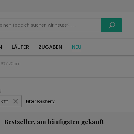
LÄUFER
ZUGABEN
NEU
 67x120cm
N
0 cm
Filter löscheny
Bestseller, am häufigsten gekauft