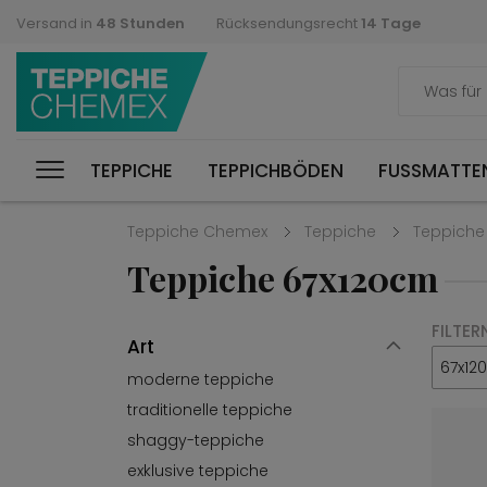
Versand in
48 Stunden
Rücksendungsrecht
14 Tage
TEPPICHE
TEPPICHBÖDEN
FUSSMATTEN
Teppiche Chemex
Teppiche
Teppiche
Teppiche 67x120cm
FILTER
Art
67x12
moderne teppiche
traditionelle teppiche
shaggy-teppiche
exklusive teppiche