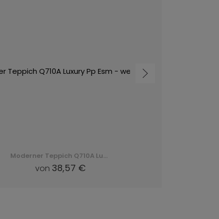
Moderner Teppich Q710A Luxury Pp Esm - weiß, biały
38,57 €
von