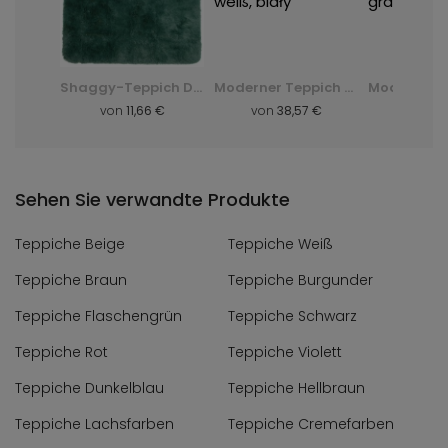
Moderner Teppich K082B Luxury Pp Esm - grau, szary
Shaggy-Teppich Dark D. Silk - grün, zielony
Moderner Teppich Q710A Luxury Pp Esm - weiß, biały
8 €
von
11,66 €
von
38,57 €
von
8,
Sehen Sie verwandte Produkte
Teppiche Beige
Teppiche Weiß
Teppiche Braun
Teppiche Burgunder
Teppiche Flaschengrün
Teppiche Schwarz
Teppiche Rot
Teppiche Violett
Teppiche Dunkelblau
Teppiche Hellbraun
Teppiche Lachsfarben
Teppiche Cremefarben