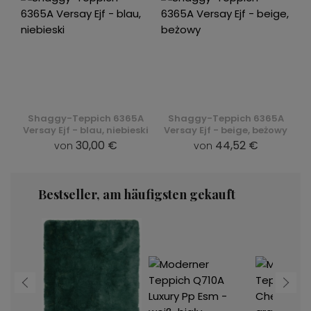
Shaggy-Teppich 6365A
Shaggy-Teppich 6365A
Versay Ejf - blau, niebieski
Versay Ejf - beige, beżowy
30,00 €
44,52 €
von
von
Bestseller, am häufigsten gekauft