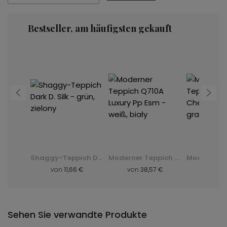
Bestseller, am häufigsten gekauft
Moderner Teppich K082B Luxury Pp Esm - grau, szary
Shaggy-Teppich Dark D. Silk - grün, zielony
Moderner Teppich Q710A Luxury Pp Esm - weiß, biały
8 €
von
11,66 €
von
38,57 €
von
8,
Sehen Sie verwandte Produkte