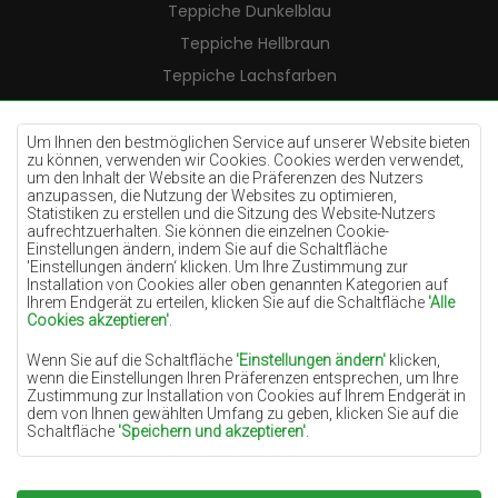
Teppiche Dunkelblau
Teppiche Hellbraun
Teppiche Lachsfarben
Teppiche Cremefarben
Teppiche Lilac
Um Ihnen den bestmöglichen Service auf unserer Website bieten
zu können, verwenden wir Cookies. Cookies werden verwendet,
Teppiche Gelb
um den Inhalt der Website an die Präferenzen des Nutzers
anzupassen, die Nutzung der Websites zu optimieren,
Teppiche Pfefferminz
Statistiken zu erstellen und die Sitzung des Website-Nutzers
aufrechtzuerhalten. Sie können die einzelnen Cookie-
Teppiche Blau
Einstellungen ändern, indem Sie auf die Schaltfläche
'Einstellungen ändern‘ klicken. Um Ihre Zustimmung zur
Teppiche Orange
Installation von Cookies aller oben genannten Kategorien auf
Teppiche Rosa
Ihrem Endgerät zu erteilen, klicken Sie auf die Schaltfläche
'Alle
Cookies akzeptieren'
.
Teppiche Grau
Wenn Sie auf die Schaltfläche
'Einstellungen ändern'
klicken,
Teppiche Terrakotte
wenn die Einstellungen Ihren Präferenzen entsprechen, um Ihre
Zustimmung zur Installation von Cookies auf Ihrem Endgerät in
Teppiche Grün
dem von Ihnen gewählten Umfang zu geben, klicken Sie auf die
Teppiche Golden
Schaltfläche
'Speichern und akzeptieren'
.
Soweit Cookies Ihre personenbezogenen Daten enthalten, ist die
Grundlage für die Verarbeitung das berechtigte Interesse des