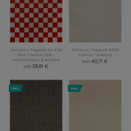
Outdoor-Teppich Um27A
Outdoor-Teppich 4300
Red Checker Gjd -
Calma - srebrny
cremefarben, kremowy
40,71 €
von
28,81 €
von
Neu
Neu