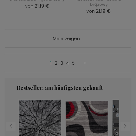
brązowy
21,19 €
von
21,19 €
von
Mehr zeigen
1
2
3
4
5
Bestseller, am häufigsten gekauft