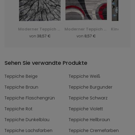
Shaggy-Teppich Dark D. Silk - grün, zielony
Moderner Teppich Q710A Luxury Pp Esm - weiß, biały
Moderner Teppich F844B Cheap Pp Crm - grau, szary
 €
von
38,57 €
von
8,57 €
von
8,
Sehen Sie verwandte Produkte
Teppiche Beige
Teppiche Weiß
Teppiche Braun
Teppiche Burgunder
Teppiche Flaschengrün
Teppiche Schwarz
Teppiche Rot
Teppiche Violett
Teppiche Dunkelblau
Teppiche Hellbraun
Teppiche Lachsfarben
Teppiche Cremefarben