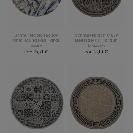
Schnurteppich Ec68A
Schnurteppich Kf87A
Patio Round Fga - grau,
Melissa Maa - braun,
szary
brązowy
15,71 €
21,19 €
von
von