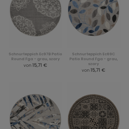
Schnurteppich Ec97B Patio
Schnurteppich Ec69C
Round Fga - grau, szary
Patio Round Fga - grau,
szary
15,71 €
von
15,71 €
von