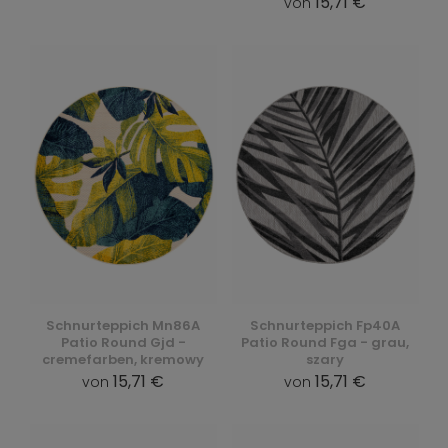
15,71 €
von
Schnurteppich Mn86A
Schnurteppich Fp40A
Patio Round Gjd -
Patio Round Fga - grau,
cremefarben, kremowy
szary
15,71 €
15,71 €
von
von