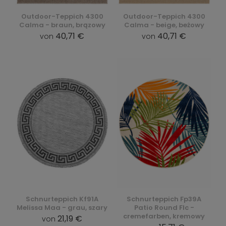
Outdoor-Teppich 4300
Outdoor-Teppich 4300
Calma - braun, brązowy
Calma - beige, beżowy
40,71 €
40,71 €
von
von
Schnurteppich Kf91A
Schnurteppich Fp39A
Melissa Maa - grau, szary
Patio Round Flc -
cremefarben, kremowy
21,19 €
von