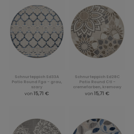
Schnurteppich Ed33A
Schnurteppich Ed28C
Patio Round Fga - grau,
Patio Round Ctl -
szary
cremefarben, kremowy
15,71 €
15,71 €
von
von