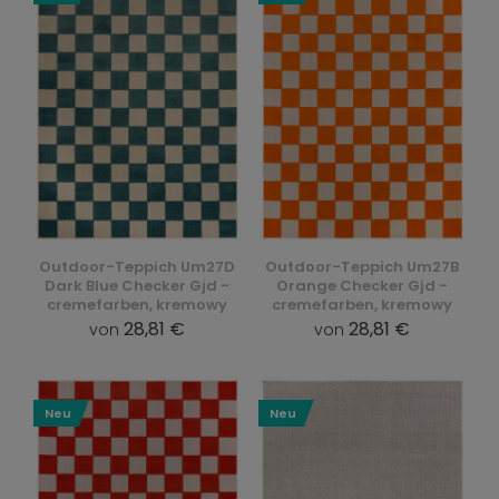
Outdoor-Teppich Um27D
Outdoor-Teppich Um27B
Dark Blue Checker Gjd -
Orange Checker Gjd -
cremefarben, kremowy
cremefarben, kremowy
28,81 €
28,81 €
von
von
Neu
Neu