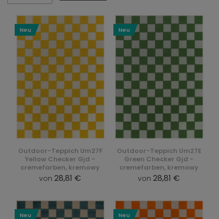
Neu
Neu
Outdoor-Teppich Um27F
Outdoor-Teppich Um27E
Yellow Checker Gjd -
Green Checker Gjd -
cremefarben, kremowy
cremefarben, kremowy
28,81 €
28,81 €
von
von
Neu
Neu