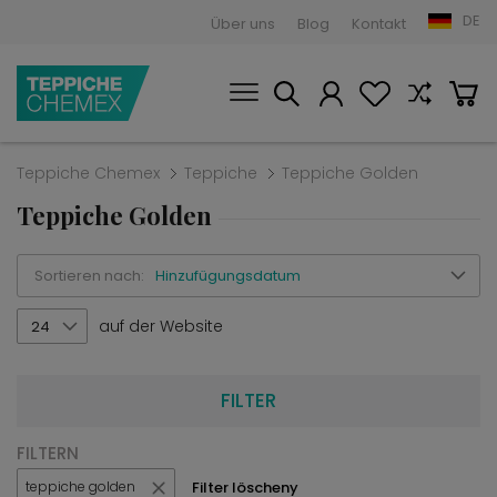
DE
Über uns
Blog
Kontakt
Teppiche Chemex
Teppiche
Teppiche Golden
Teppiche Golden
Sortieren nach:
Hinzufügungsdatum
auf der Website
24
FILTER
FILTERN
Filter löscheny
teppiche golden