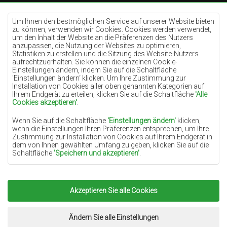
Teppiche Cremefarben
Teppiche Lilac
Um Ihnen den bestmöglichen Service auf unserer Website bieten
zu können, verwenden wir Cookies. Cookies werden verwendet,
Teppiche Gelb
um den Inhalt der Website an die Präferenzen des Nutzers
anzupassen, die Nutzung der Websites zu optimieren,
Teppiche Pfefferminz
Statistiken zu erstellen und die Sitzung des Website-Nutzers
aufrechtzuerhalten. Sie können die einzelnen Cookie-
Teppiche Blau
Einstellungen ändern, indem Sie auf die Schaltfläche
'Einstellungen ändern‘ klicken. Um Ihre Zustimmung zur
Teppiche Orange
Installation von Cookies aller oben genannten Kategorien auf
Teppiche Rosa
Ihrem Endgerät zu erteilen, klicken Sie auf die Schaltfläche
'Alle
Cookies akzeptieren'
.
Teppiche Grau
Wenn Sie auf die Schaltfläche
'Einstellungen ändern'
klicken,
Teppiche Terrakotte
wenn die Einstellungen Ihren Präferenzen entsprechen, um Ihre
Zustimmung zur Installation von Cookies auf Ihrem Endgerät in
Teppiche Grün
dem von Ihnen gewählten Umfang zu geben, klicken Sie auf die
Teppiche Golden
Schaltfläche
'Speichern und akzeptieren'
.
Soweit Cookies Ihre personenbezogenen Daten enthalten, ist die
Grundlage für die Verarbeitung das berechtigte Interesse des
Datenverwalters (TEPPICHECHEMEX) oder Dritter in Form der
Akzeptieren Sie alle Cookies
Copyright 2022
Teppiche Chemex.
Alle Rechte
Bereitstellung qualitativ hochwertiger Dienste auf unserer
Website und der Marketingaktivitäten des Datenverwalters und
vorbehalten.
seiner vertrauenswürdigen Partner.
Umsetzung:
www.dimax.pl
Ändern Sie alle Einstellungen