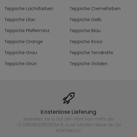
Teppiche Lachsfarben
Teppiche Cremefarben
Teppiche Lilac
Teppiche Gelb
Teppiche Pfefferminz
Teppiche Blau
Teppiche Orange
Teppiche Rosa
Teppiche Grau
Teppiche Terrakotte
Teppiche Grün
Teppiche Golden
Kostenlose Lieferung
Bestellen Sie o auf den Wert von mehr als
-0.23809523809524 €, a wir senden diese an Sie
KOSTENLOS!