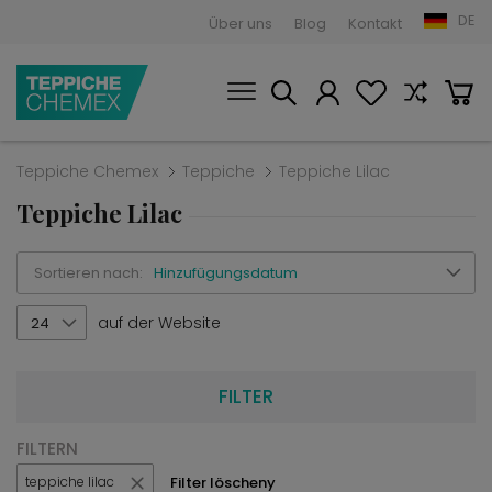
DE
Über uns
Blog
Kontakt
Teppiche Chemex
Teppiche
Teppiche Lilac
Teppiche Lilac
Sortieren nach:
Hinzufügungsdatum
auf der Website
24
FILTER
FILTERN
Filter löscheny
teppiche lilac