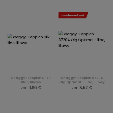
Sonderverkauf
Shaggy-Teppich Silk -
Shaggy-Teppich 8720A
lilac, liliowy
Olg Optimal - lilac, liliowy
11,66 €
8,57 €
von
von