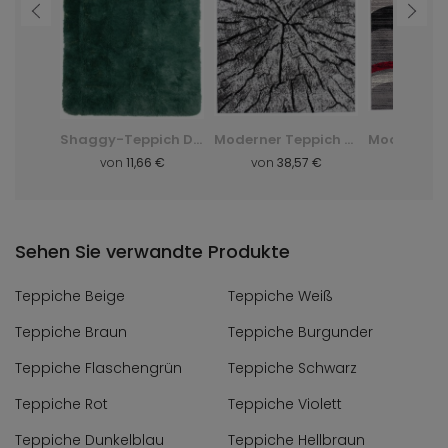
Moderner Teppich K082B Luxury Pp Esm - grau, szary
Shaggy-Teppich Dark D. Silk - grün, zielony
Moderner Teppich Q710A Luxury Pp Esm - weiß, biały
8 €
von
11,66 €
von
38,57 €
von
8,
Sehen Sie verwandte Produkte
Teppiche Beige
Teppiche Weiß
Teppiche Braun
Teppiche Burgunder
Teppiche Flaschengrün
Teppiche Schwarz
Teppiche Rot
Teppiche Violett
Teppiche Dunkelblau
Teppiche Hellbraun