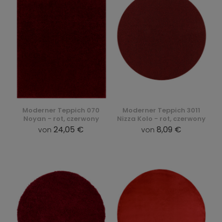
Moderner Teppich 070
Moderner Teppich 3011
Noyan - rot, czerwony
Nizza Kolo - rot, czerwony
24,05 €
8,09 €
von
von