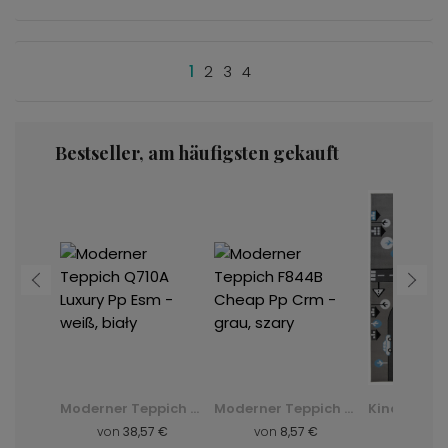
1
2
3
4
Bestseller, am häufigsten gekauft
Shaggy-Teppich Dark D. Silk - grün, zielony
Moderner Teppich Q710A Luxury Pp Esm - weiß, biały
Moderner Teppich F844B Cheap Pp Crm - grau, szary
 €
von
38,57 €
von
8,57 €
von
8,