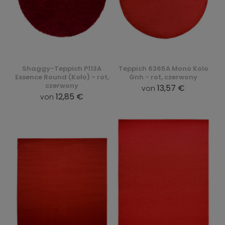
Shaggy-Teppich P113A
Teppich 6365A Mono Kolo
Essence Round (Koło) - rot,
Gnh - rot, czerwony
czerwony
13,57 €
von
12,85 €
von