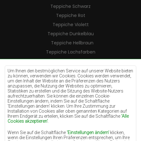
Teppiche Schwarz
Teppiche Rot
Teppiche Violett
Teppiche Dunkelblau
Teppiche Hellbraun
Teppiche Lachsfarben
Teppiche Cremefarben
Teppiche Lilac
Um Ihnen den bestmöglichen Service auf unserer Website bieten
zu können, verwenden wir Cookies. Cookies werden verwendet,
Teppiche Gelb
um den Inhalt der Website an die Präferenzen des Nutzers
anzupassen, die Nutzung der Websites zu optimieren,
Teppiche Pfefferminz
Statistiken zu erstellen und die Sitzung des Website-Nutzers
aufrechtzuerhalten. Sie können die einzelnen Cookie-
Teppiche Blau
Einstellungen ändern, indem Sie auf die Schaltfläche
'Einstellungen ändern‘ klicken. Um Ihre Zustimmung zur
Teppiche Orange
Installation von Cookies aller oben genannten Kategorien auf
Teppiche Rosa
Ihrem Endgerät zu erteilen, klicken Sie auf die Schaltfläche
'Alle
Cookies akzeptieren'
.
Teppiche Grau
Wenn Sie auf die Schaltfläche
'Einstellungen ändern'
klicken,
Teppiche Terrakotte
wenn die Einstellungen Ihren Präferenzen entsprechen, um Ihre