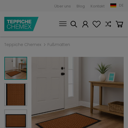
DE
Über uns
Blog
Kontakt
Teppiche Chemex
Fußmatten