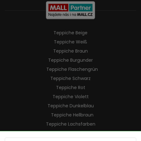
Teppiche Beige
Teppiche Weiß
Teppiche Braun
Teppiche Burgunder
Teppiche Flaschengrün
Teppiche Schwarz
Teppiche Rot
Teppiche Violett
Teppiche Dunkelblau
Teppiche Hellbraun
Teppiche Lachsfarben
Teppiche Cremefarben