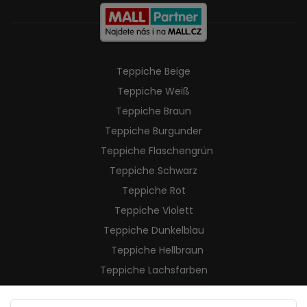
Teppiche Beige
Teppiche Weiß
Teppiche Braun
Teppiche Burgunder
Teppiche Flaschengrün
Teppiche Schwarz
Teppiche Rot
Teppiche Violett
Teppiche Dunkelblau
Teppiche Hellbraun
Teppiche Lachsfarben
Teppiche Cremefarben