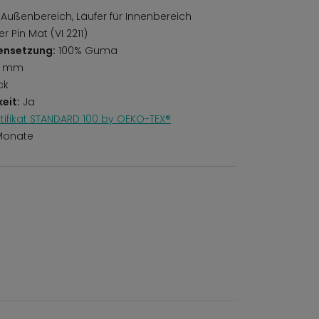
 Außenbereich, Läufer für Innenbereich
 Pin Mat (VI 2211)
ensetzung:
100% Guma
6 mm
ck
eit:
Ja
rtifikat STANDARD 100 by OEKO-TEX®
Monate