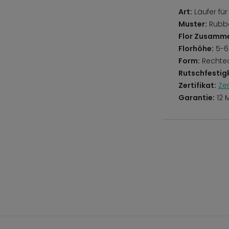
Art:
Läufer für
Muster:
Rubber
Flor Zusamm
Florhöhe:
5-
Form:
Rechte
Rutschfestigk
Zertifikat:
Ze
Garantie:
12 