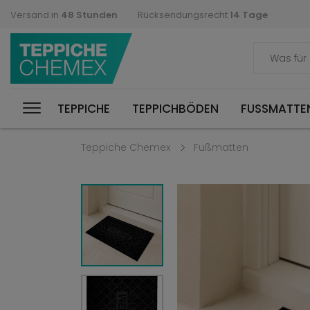
Versand in
48 Stunden
Rücksendungsrecht
14 Tage
TEPPICHE
TEPPICHBÖDEN
FUSSMATTEN
Teppiche Chemex
Fußmatten