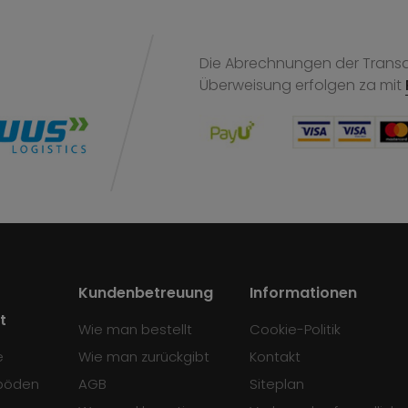
Die Abrechnungen der Transak
Überweisung
erfolgen za mit
Kundenbetreuung
Informationen
t
Wie man bestellt
Cookie-Politik
e
Wie man zurückgibt
Kontakt
böden
AGB
Siteplan