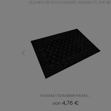
SUCHEN SIE NOCH ANDERE ANGEBOTE ZUR BE
FUSSMATTE RUBBER PIN MAT (VI 2219)
FUSSMATTE RUBBER PIN MAT (VI 2216)
4,76 €
von