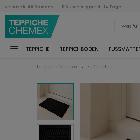
Versand in
48 Stunden
Rücksendungsrecht
14 Tage
TEPPICHE
TEPPICHBÖDEN
FUSSMATTEN
Teppiche Chemex
Fußmatten