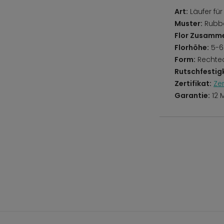
Art:
Läufer für
Muster:
Rubber
Flor Zusamm
Florhöhe:
5-
Form:
Rechte
Rutschfestigk
Zertifikat:
Ze
Garantie:
12 