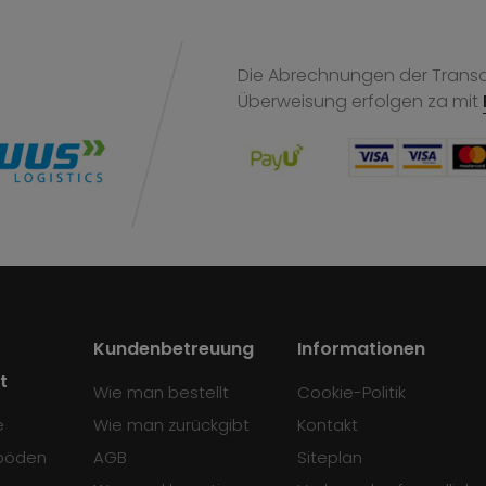
Die Abrechnungen der Transak
Überweisung
erfolgen za mit
Kundenbetreuung
Informationen
t
Wie man bestellt
Cookie-Politik
e
Wie man zurückgibt
Kontakt
böden
AGB
Siteplan