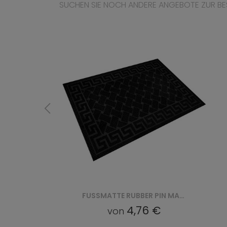
SUCHEN SIE NOCH ANDERE ANGEBOTE ZUR BE
FUSSMATTE RUBBER PIN MAT (VI 2219)
FUSSMATTE RUBBER PIN MAT (VI 2211)
4,76 €
von