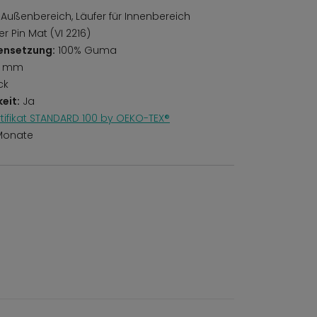
 Außenbereich, Läufer für Innenbereich
 Pin Mat (VI 2216)
ensetzung:
100% Guma
6 mm
ck
eit:
Ja
rtifikat STANDARD 100 by OEKO-TEX®
Monate