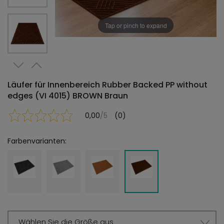
Tap or pinch to expand
Läufer für Innenbereich Rubber Backed PP without
edges (VI 4015) BROWN Braun
0,00
/5
(0)
Farbenvarianten:
Wählen Sie die Größe aus