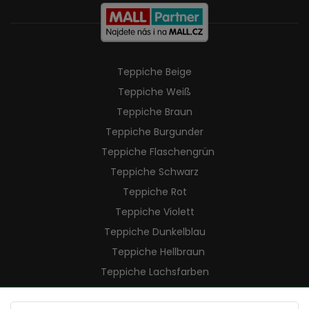
Teppiche Beige
Teppiche Weiß
Teppiche Braun
Teppiche Burgunder
Teppiche Flaschengrün
Teppiche Schwarz
Teppiche Rot
Teppiche Violett
Teppiche Dunkelblau
Teppiche Hellbraun
Teppiche Lachsfarben
Teppiche Cremefarben