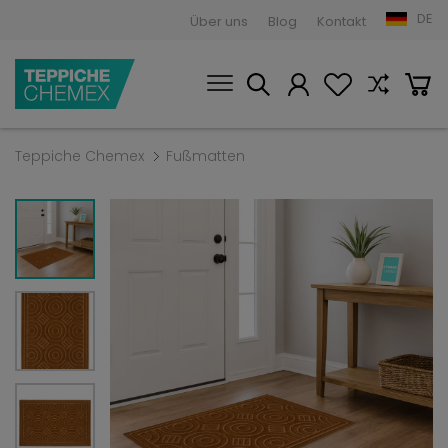
DE
Über uns
Blog
Kontakt
Teppiche Chemex
Fußmatten