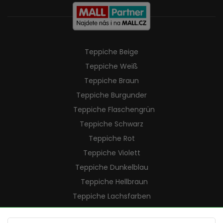
Teppiche Beige
Teppiche Weiß
Teppiche Braun
Teppiche Burgunder
Teppiche Flaschengrün
Teppiche Schwarz
Teppiche Rot
Teppiche Violett
Teppiche Dunkelblau
Teppiche Hellbraun
Teppiche Lachsfarben
Teppiche Cremefarben